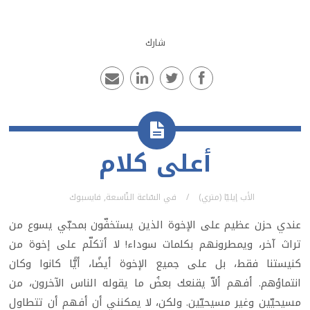
شارك
أعلى كلام
الأب إيليّا (متري)
في
السّاعة التّاسعة
,
فايسبوك
عندي حزن عظيم على الإخوة الذين يستخفّون بمحبّي يسوع من
تراث آخر، ويمطرونهم بكلمات سوداء! لا أتكلّم على إخوة من
كنيستنا فقط، بل على جميع الإخوة أيضًا، أيًّا كانوا وكان
انتماؤهم. أفهم ألاّ يقنعك بعضُ ما يقوله الناس الآخرون، من
مسيحيّين وغير مسيحيّين. ولكن، لا يمكنني أن أفهم أن تتطاول