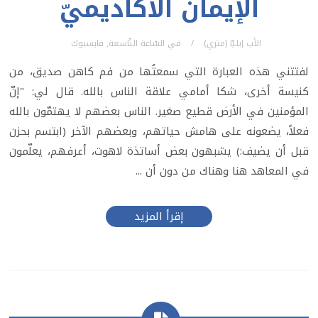
الإيمان الأكاديميّ
الأب إيليّا (متري)
في
السّاعة التّاسعة
,
فايسبوك
لفتتني هذه العبارة التي سمعتُها من فم كاهن صديق، من
كنيسة أخرى، شكا أمامي علاقة الناس بالله. قال لي: "إنّ
المؤمنين في الأرض قطيع صغير. الناس بعضهم لا يهتمّون بالله
فعلاً، يضعونه على هامش حياتهم، وبعضهم الآخر (ابتسم بحزن
قبل أن يضيف:) يشبهون بعض أساتذة لاهوت، أعرفهم، يعلّمون
في المعاهد هنا وهناك من دون أن ...
إقرأ المزيد