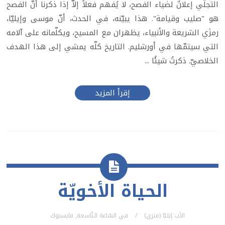
التجلّي إعلانٌ لضياء الفصح، لا يُفهم فعلاً إلاّ إذا ذكرنا أنّ الفصح
هو "صليب وقيامة". هذا يبيّنه، في الحدث، أنّ موسى وإيليّا،
رمزَي الشريعة والأنبياء، يظهران مع المسيح، ويكلّمانه على آلامه
التي سيتمّها في أورشليم. التاريخ كلّه يمشي إلى هذا الهدف
الخلاصيّ. ذكرتُ شيئًا ...
إقرأ المزيد
الحياة الأخويّة
الأب إيليّا (متري)
في
السّاعة التّاسعة
,
فايسبوك