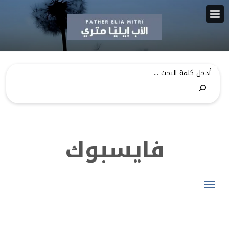
فايسبوك