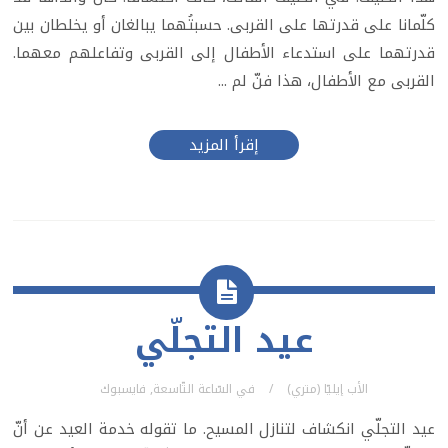
كلّمانا على قدرتها على القربى. حسبتُهما يبالغان أو يخلطان بين
قدرتهما على استدعاء الأطفال إلى القربى وتفاعلهم معهما.
القربى مع الأطفال، هذا فنّ لم ...
إقرأ المزيد
عيد التجلّي
الأب إيليّا (متري)
في
السّاعة التّاسعة
,
فايسبوك
عيد التجلّي انكشاف لتنازل المسيح. ما تقوله خدمة العيد عن أنّ