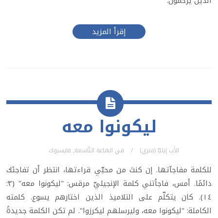
الذين يَرحمون.
إقرأ المزيد
ليكونوا معه
الأب إيليّا (متري)
في
السّاعة التّاسعة
,
فايسبوك
للكلمة مفاجآتها. إن كنتَ من محبّي قراءتها، انتظر أن تفاجئك
دائمًا. أمس، فاجأتني كلمة الإنجيليّ مرقس: "ليكونوا معه" (٣:
١٤). كان يتكلّم على التلاميذ الذين اختارهم يسوع. كلمته
الكاملة: "ليكونوا معه، وليرسلهم ليكرزوا". لم تكن الكلمة جديدةً