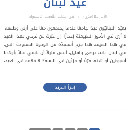
عيد لبنان
الأب إيليّا (متري)
في
السّاعة التّاسعة
,
فايسبوك
يعيّد اللبنانيّون عيدًا جامعًا عندما يجتمعون معًا على أرض وطنهم.
لا أرى في الأمور الطبيعيّة إعجازًا، إن عبّرتُ عن فرحي بهذا العيد
في هذا الصيف. هذا فرح أستمدّه من الوجوه المفتوحة التي،
في لبنان، باتت ترضى بالقليل. أليس قليلاً أن نلتقي مثلاً بأولادنا
أسبوعَين أو ثلاثة، مرّةً أو مرّتَين في السنة؟! لا ملامة في العيد،
...
إقرأ المزيد