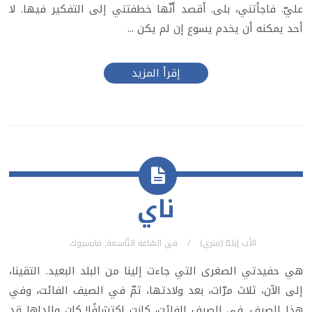
عليّ. فاجأتني، بلى. أقصد أنّها خطفتني إلى التفكير فيها. لا
أحد يمكنه أن يخدم يسوع إن لم يكن ...
إقرأ المزيد
ناي
الأب إيليّا (متري)
في
السّاعة التّاسعة
,
فايسبوك
هي حفيدتي الصغرى التي جاءت إلينا من البلد البعيد. التقينا،
إلى الآن، ثلاث مرّات، بعد ولادتها، ثمّ في الصيف الفائت، وفي
هذا الصيف. في الصيف الفائت، كانت اكتشافًا! كان والداها قد