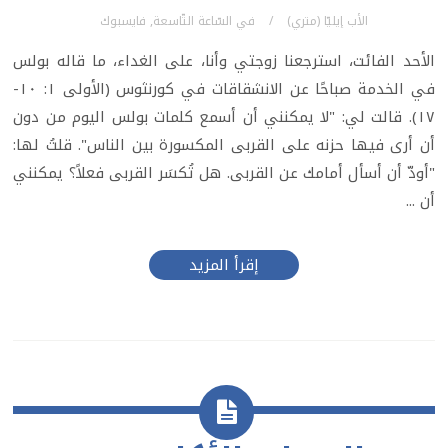
الأب إيليّا (متري)
في
السّاعة التّاسعة
,
فايسبوك
الأحد الفائت، استرجعنا زوجتي وأنا، على الغداء، ما قاله بولس
في الخدمة صباحًا عن الانشقاقات في كورنثوس (الأولى ١: ١٠-
١٧). قالت لي: "لا يمكنني أن أسمع كلمات بولس اليوم من دون
أن أرى فيها حزنه على القربى المكسورة بين الناس". قلتُ لها:
"أودّ أن أسأل أمامك عن القربى. هل تُكسَر القربى فعلاً؟ يمكنني
أن ...
إقرأ المزيد