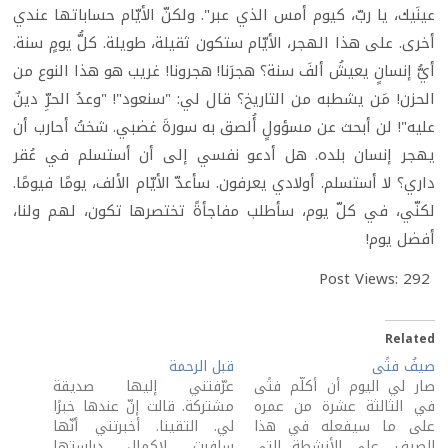
عينَيك، يا ربّ، كيوم أمس الذي عبر". ولكنّ الأيّام حساباتها عندي
أخرى. على هذا الهجر، الأيّام ستكون ثقيلة، طويلة. كلُّ يومٍ سنة.
أيُّ إنسانٍ يعيشُ ألفَ سنة؟ هجرَنا! هجرونا! غريب هو هذا النوع من
الحزن! مَن يشطبه من التاريخ؟ قال لي: "سنعود"! "وعدُ الحرِّ دينٌ
عليه"! لن أبحث عن مسؤولٍ أُلصق به سورةَ غضبي. شختُ أحارب أن
يهجر إنسان بلده. هل أدعو نفسي إلى أن أستسلم في عُقر
داري؟ لا أستسلم. أولادي يعرفون. سأعدّ الأيّام الألف، يومًا فيومًا.
لكنّي، في كلّ يوم، سأطلب مفاجأةً تختصرها تكون، لهم ولنا،
أفضل يوم!
Post Views:
292
Related
صيفُ فتًى
قبل الرحمة
صار لي اليوم أن أكلّم فتًى
عرّفتني إليها صديقة
في الثالثة عشرة من عمره
مشتركة. قالت إنّ عندها خبرًا
على ما سيفعله في هذا
لي. التقينا. أخبرتني أنّها
الصيف، على الأنشطة التي
سافرت، لإكمال دراستها