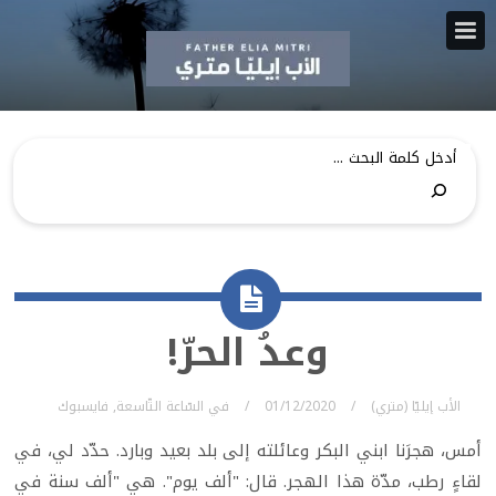
وعدُ الحرّ!
الأب إيليّا (متري)
01/12/2020
في
السّاعة التّاسعة
,
فايسبوك
أمس، هجرَنا ابني البكر وعائلته إلى بلد بعيد وبارد. حدّد لي، في
لقاءٍ رطب، مدّة هذا الهجر. قال: "ألف يوم". هي "ألف سنة في