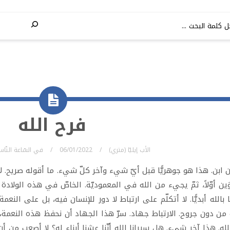
فرح الله
الأب إيليّا (متري)
06/01/2022
في
السّاعة التّا
ن ابن. هذا هو جوهريًّا قبل أيّ شيء وآخر كلّ شيء. ما أقوله صريح. 
َين أوّلاً، ثمّ يجيء من الله في المعموديّة. الخاصّ في هذه الولادة 
ًا بالله أبديًّا. لا أتكلّم على ارتباط لا دور للإنسان فيه، بل على ال
 من دون جروح. الارتباط جهاد. سرّ هذا الجهاد أن نحفظ هذه النعمة، ن
لله. هذا آخر شيء. هل سيرانا الله أنّنا عشنا أبناء له؟ لا أصعب من أن ير