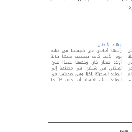
ح!
جهاد الأبطال
كن
رأيتُها أمامي في كنيستنا في صلاة
له
يوم الأحد. كانت تصطحب معها ثلاثة
إنسان
أولاد صغار. كان وجهها جديدًا عليّ.
من
لفتتني في شيئَين، في مجيئها إلى
لم
الصلاة السحريّة باكرًا، وفي صحبتها. في
ى
الصلاة، شأن الإنسان أن يحارب كلّ ما
رح
يبعده عن الله. ولكنّي لم أستطع
مقاومة فرحي بهم. أحبّ الإيقونات
كثيرًا! لا…