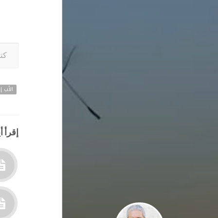
كتابة بريدك ا
الأب إي
إقرأ أي