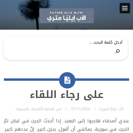
على رجاء اللقاء
الأب إيليّا (متري)
01/11/2020
في
السّاعة التّاسعة
,
فايسبوك
عندي أصدقاء هاجروا إلى البعيد. إذا أخذتُ الحربَ في لبنان ثمّ
الحربَ في سورية، يمكنني أن أقول، بحزن كبير، إنّ عددهم كبير.