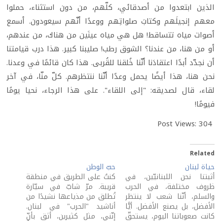
الذين ابتعدوا من أصدقائي، كلّهم، من دون استثناء، حملوا
معهم إنجيلَهم وكتابَ صلواتِهم ووعدًا أنّهم سيعودون. أسمع
أصوات مياه تتساقط! هل هي مياه عينَين من هناك، من عندهم،
أو من هنا، من عندنا؟ الشوق رطب! صليبنا كبير. هذا درب قيامتنا
أن نجدّد أبدًا اعتقادَنا أنّنا خُلقنا للقُربى. هذا كان قائمًا في وعدنا.
نحن هنا، هذا أيضًا يحمل وعدًا أنّنا ننتظرهم. كلّ منّا، في آخر
لقاء، قال لصديقه: "إلى اللقاء". على هذا الرجاء، نحيا يومًا
فيومًا!
Post Views:
304
Related
حياة لبنان
حبّ الوطن
أثبتنا نحن اللبنانيّين، في
كنتُ على الطريق في منطقة
ظروف مختلفة، في الحرب
قريبة. مرّ شابّ في سيّارة
والسلم، أنّنا شعب لا ينتظر
تُطلق من مذياعها نشيدًا من
الأفضل، بل يصنع الأفضل. أيًّا
أناشيد "الحرب" في لبنان.
كانت صعوباتنا اليوم، يستحقّ
إنّني، مثل كثيرين، أثق بأنّ