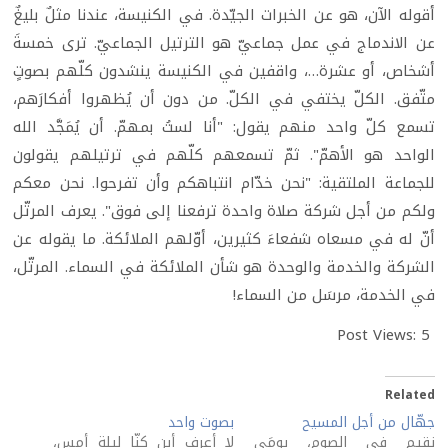
أقوله الآن، هو عن الخبرات الجيّدة. في الكنيسة، عندنا مثلٌ بليغٌ
عن الاندماج في عمل جماعيّ هو الترتيل الجماعيّ. ترى خمسةَ
أشخاص، أو عشرة…، واقفين في الكنيسة ينشدون كلّهم بصوتٍ
متّفق. الكلّ يختفي في الكلّ. من دون أن يُظهروا أفكارَهم،
تسمع كلّ واحد منهم يقول: "أنا لستُ بمهمّ. أن يُمَجَّد الله
الواحد هو الأهمّ". ثمّ تسمعهم كلّهم في ترتيلهم يقولون
للجماعة الملتقية: "نحن خدّام انتباهكم وأن تفرحوا. نحن معكم
ولكم من أجل شركة صلاة واحدة ترفعنا إلى فوق". يعرف المرتّل
أنّ له في مسعاه شفعاءَ كثيرين، أوّلهم الملائكة. ما يقوله عن
الشركة والخدمة والوحدة هو شأن الملائكة في السماء. المرتّل،
في الخدمة، مرسَل من السماء!
Post Views:
5
Related
جهّال من أجل المسيح
بصوت واحد
نقيم في الصوم، يومَي
لا أعرف أين كنّا ليلة أمس،