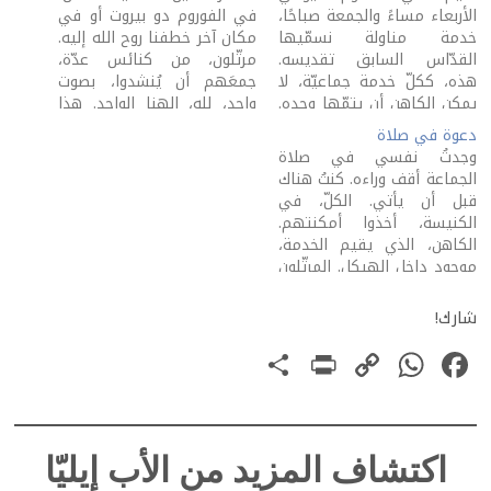
الأربعاء مساءً والجمعة صباحًا،
في الفوروم دو بيروت أو في
خدمة مناولة نسمّيها
مكان آخر خطفنا روح الله إليه.
القدّاس السابق تقديسه.
مرتّلون، من كنائس عدّة،
هذه، ككلّ خدمة جماعيّة، لا
جمعَهم أن يُنشدوا، بصوت
يمكن الكاهن أن يتمّها وحده.
واحد، لله، إلهنا الواحد. هذا
يحتاج إلى إخوة يشاركون في
هو اليوم الثالث من أسبوع
دعوة في صلاة
أدائها بينهم، على الأقلّ،
الصلاة من أجل وحدة
وجدتُ نفسي في صلاة
مرتّل وقارئ وخادم هيكل.
المسيحيّين. كان يومًا من
الجماعة أقف وراءه. كنتُ هناك
أعرف كهنةً عديدين باتوا
الأيّام العظيمة التي
قبل أن يأتي. الكلّ، في
يصرّون على إقامة الخدمة في
استطاعت أن تستعجل…
الكنيسة، أخذوا أمكنتهم.
اليومَين، على صعوبة
الكاهن، الذي يقيم الخدمة،
إقامتها…
موجود داخل الهيكل. المرتّلون
في مكانهم. المؤمنون
يتوزّعون كلٌّ منهم على
شارك!
مقعد. كانت الكلمات الجديدة
PrintFriendly
Share
WhatsApp
Copy
Facebook
تتصاعد من هنا ومن هناك.
في تراثنا الكنسيّ، الإنسان
Link
يسمو بالصلاة التي يتلوها.
يرفعها…
اكتشاف المزيد من الأب إيليّا