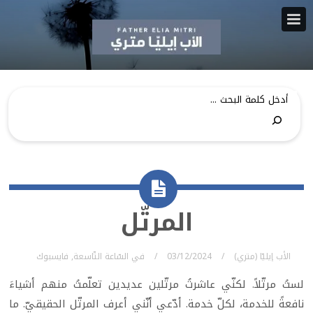
المرتّل
الأب إيليّا (متري)
03/12/2024
في
السّاعة التّاسعة
,
فايسبوك
لستُ مرتّلاً. لكنّي عاشرتُ مرتّلين عديدين تعلّمتُ منهم أشياءَ
نافعةً للخدمة، لكلّ خدمة. أدّعي أنّني أعرف المرتّل الحقيقيّ. ما