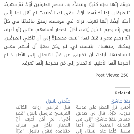
دومًا، إنّها تحبّه كثيرًا. ولتتلذّذ به، تقضم الطرفَين أوّلاً. ثمّ فسّرتْ:
"الطرفان، إذا أكلتَهما أوّلاً، يبقى لك الأطيب". لم أقل لها إنّني
أحبّه أيضًا. إنّها تعرف. تراه، في موسمه، رفيق مائدتنا في كلّ
يوم. إنّه رحيم بالذين يُتعب أكلُ الخضار أمعاءهم، مثلي (أو أعرف
أنّه رحيم معي). قلتُ لها: "لستِ مضطرّةً إلى أن تأكلي الطرفَين.
يمكنك رميهما". ابتسمت لي. لم يكن صعبًا أن أفهم معنى
ابتسامتها. أرادت أن تخبرني عن فنّ الانتقال إلى الأطيب! لم
أخبرها أنّها الأطيب. لا تحتاج إلى مَن يخبرها. إنّها تعرف.
Post Views:
250
Related
ثقة عاشق
علّمني بانيول
أمس، نزل المطر على مدينة
قبل قراءتي رواية الكاتب
بيروت. مرّةً، قال لي صديق
الفرنسيّ مارسيل بانيول "قصر
مهاجر بثقةِ عاشق: "إنّي، في
أمّي"، لم أكن أعرف أنّ
المدينة البعيدة التي أحيا
الثعبان يأكل في فترات
فيها، كلّما عاد الشتاء إلى
متباعدة (يقول بانيول: "مرّةً