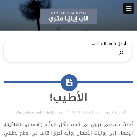
الأطيب!
الأب إيليّا (متري)
01/11/2020
في
السّاعة التّاسعة
,
فايسبوك
أخذَتْ حفيدتي تروي لي كيف تأكل القِثّاء (المقتي، بالعامّية).
الإصغاء إلى روايات الأطفال رواية أخرى! قالت لي، بغنجٍ يغلبني