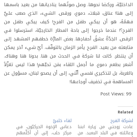
الداخليّة، وركضا نحوها. وصل صوتُهما يناديانها من بعيد باسمها
إلى هنا! عناق، قبلات، دموع، ورقص. الشيء، الذي صعب عليَّ
فهمُهُ، هو أن يبكي طفل من الفرح! كيف يبكي طفل من
الفرح؟! عندما خرجوا إلى باحة المطار الخارجيّة، استرسلوا في
الرقص. الجَدّةُ عشقُ أحفادِها. بعض المارّة خطفهم المشهد إلى
متابعته من بعيد. الفرح يأمر الزمان بالتوقّف. أيّ شيء آخر يمكن
أن ينتظر. كانت لنا شركة في الحدث من هنا. بدونا هنا وهناك.
أشعر بطعم دموع. ما أجمل اللقاء بمَن تحبّهم! هذا ليس تغزّلاً
بالغربة، بل لتذكيري نفسي أنّني، إلى أن يصحو لبنان، مسؤول عن
المساهمة في تخفيف أوجاعها!
Post Views:
99
Related
لشركة الفرح
لقاء حَلبيّ
عادت زوجتي من زيارة ابننا
دعاني الإخوة الحركيّون، في
وعائلته في البلد البعيد. من
مركز حلب، إلى أن أكلّمهم