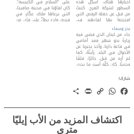
أخبارها هناك، أسجّل هذه
على "السلام في الكنيسة".
السطور لشركة الفرح. كتبتُ
كان لقاؤنا في مدينة صافيتا،
من قبل عن حفلة الرقص التي
التي يرعاها ملاك عكّار، في
افتتحوا بها لقاءهم في
فندق وادع يطلّ على قرًى من
المطار. في البيت، احتلّ
شمال لبنان. سحر هذه
بحر وسماء
الطفلان السرير الكبير الذي
الإطلالة أنّها تنشد لحن
جاء من لبنان الذي قضى فيه
خُصّص لجدّتهما مدّة شهر
اللحمة المتينة التي تجمع
زيارةً نحو شهر. قعد أمامي
ونصف، ليلةً فليلة. الحبّ
مدانا الأنطاكيّ. كنت أعرف
في قاعة دارنا، وأخذ يخبرنا عن
التصاق. هذا كان متّفقًا عليه
بعضًا من الإخوة، ولا سيّما…
الأحوال في البلد. رأيتُهُ، كما
بينهم…
لم أره من قبل، حائرًا، قلقًا
وحزينًا. كان كلّه أسير ما يجري
عندنا في هذه الأيّام. أخبرنا
عن قريته في البقاع وعن
شارك!
الجنوب وبيروت... بكى عندما
PrintFriendly
Share
WhatsApp
Copy
Facebook
روى لنا…
Link
اكتشاف المزيد من الأب إيليّا
متري