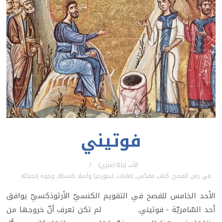
فوتيني
الأب إيليّا (متري)
في
زمن الفصح
,
كتاب مقدّس
,
لقاءات
,
ليتورجيا وأعياد كنسيّة
,
وجوه إنجيليّة
الأحد الخامس للفصح في التقويم الكنسيّ الأرثوذكسيّ يوافق
أحد السّامريّة - فوتيني. لم تكن تعرف أنّ خروجها من