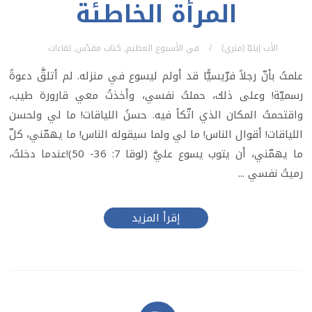
المرأة الخاطئة
الأب إيليّا (متري)
في
الأسبوع العظيم
,
كتاب مقدّس
,
لقاءات
علمتُ بأنّ رجلاً فرّيسيًّا قد أولم ليسوع في منزله. لم أتلقَّ دعوةً
رسميّة! وعلى ذلك، حملتُ نفسي، وأخذتُ معي قارورة طيب،
واقتحمتُ المكان الذي اتّكأ فيه. حسنُ اللياقات! ما لي ولحسن
اللياقات! أقوال الناس! ما لي ولما سيقوله الناس! ما يهمّني، كلّ
ما يهمّني، أن يتوب يسوع عليَّ (لوقا 7: 36- 50)!عندما دخلتُ،
رميتُ نفسي ...
إقرأ المزيد