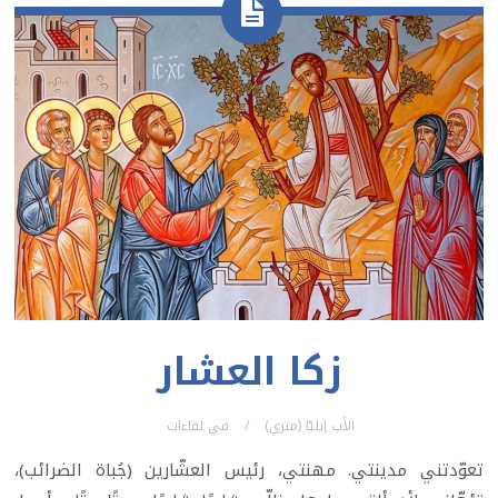
زكا العشار
الأب إيليّا (متري)
في
لقاءات
تعوّدتني مدينتي. مهنتي، رئيس العشّارين (جُباة الضرائب)،