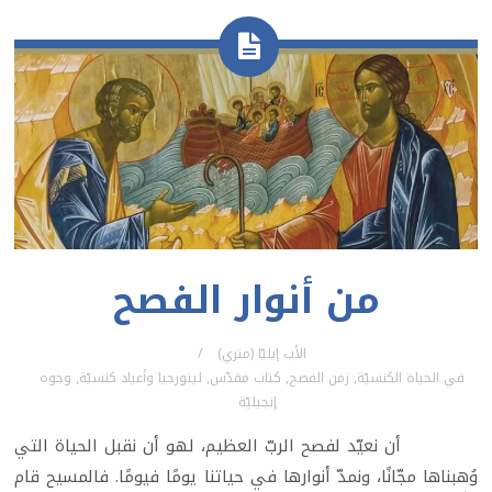
من أنوار الفصح
الأب إيليّا (متري)
في
الحياة الكنسيّة
,
زمن الفصح
,
كتاب مقدّس
,
ليتورجيا وأعياد كنسيّة
,
وجوه
إنجيليّة
أن نعيّد لفصح الربّ العظيم، لهو أن نقبل الحياة التي
وُهبناها مجّانًا، ونمدّ أنوارها في حياتنا يومًا فيومًا. فالمسيح قام