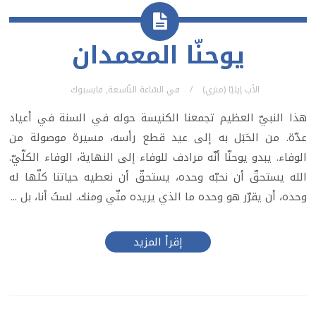
يوحنّا المعمدان
الأب إيليّا (متري)
في
السّاعة التّاسعة
,
فايسبوك
هذا النبيّ العظيم تجمعنا الكنيسة حوله في السنة في أعياد
عدّة. من الحَبَل به إلى عيد قطع رأسه، مسيرة موصولة من
الوفاء. يبدو يوحنّا أنّه مرادف للوفاء إلى النهاية، الوفاء الكلّيّ.
الله يستحقّ أن نحبّه وحده، يستحقّ أن نعطيه حياتنا كلّها له
وحده، أن يقرّر هو وحده ما الذي يريده منّي ومنك. لستُ أنا، بل ...
إقرأ المزيد