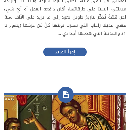
تؤهّلني لأن ألقي عليها بظلّي شارعًا شارعًا، وبيتًا بيتًا. وأريحا،
مدينتي، السيرُ على طرقاتها، أكان دافعه العمل أو أيّ شيء
آخر، قصّةٌ تُذكّر بتاريخ طويل يعود إلى ما يزيد على الألف سنة.
فهي مدينة راحاب التي سحرت توبتها كلّ مَن عرفها (يشوع 2:
1). والمدينة التي هدمها أجدادي ...
إقرأ المزيد