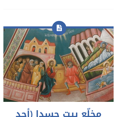
مخلّع بيت حسدا (أحد