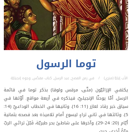
توما الرسول
الأب إيليّا (متري)
في
زمن الفصح
,
عيد الرسل
,
كتاب مقدّس
,
وجوه إنجيليّة
يكتفي الإزائيّون (متّى، مرقس ولوقا) بذكر توما في قائمة
الرسل. أمّا يوحنّا الإنجيليّ، فيذكره في أربعة مواقع. أوّلها في
سياق خبر رقاد لعازر (11: 16). وثانيها في الخطاب الوداعيّ (14:
5). وثالثها في ثاني تراءٍ ليسوع أمام تلاميذه بعد فصحه بثمانية
أيّام (20: 24-29). وآخرها على شاطئ بحر طبريّة، قَبْلَ ترائي الربّ
مرّةً أخرى، حيث ...