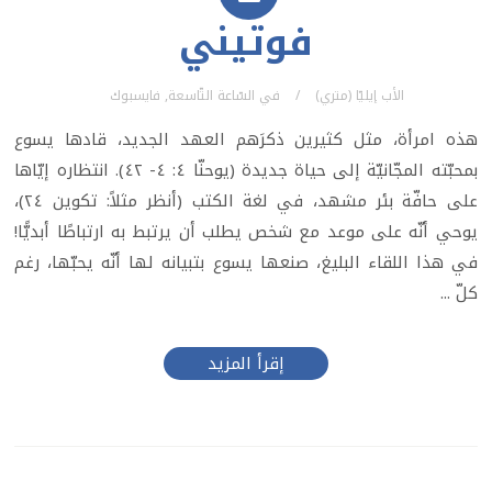
فوتيني
الأب إيليّا (متري)
في
السّاعة التّاسعة
,
فايسبوك
هذه امرأة، مثل كثيرين ذكرَهم العهد الجديد، قادها يسوع
بمحبّته المجّانيّة إلى حياة جديدة (يوحنّا ٤: ٤- ٤٢). انتظاره إيّاها
على حافّة بئر مشهد، في لغة الكتب (أنظر مثلاً: تكوين ٢٤)،
يوحي أنّه على موعد مع شخص يطلب أن يرتبط به ارتباطًا أبديًّا!
في هذا اللقاء البليغ، صنعها يسوع بتبيانه لها أنّه يحبّها، رغم
كلّ ...
إقرأ المزيد