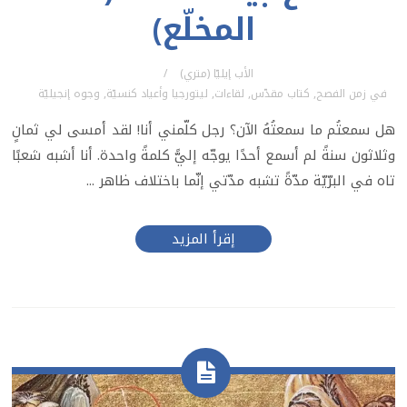
المخلّع)
الأب إيليّا (متري)
في
زمن الفصح
,
كتاب مقدّس
,
لقاءات
,
ليتورجيا وأعياد كنسيّة
,
وجوه إنجيليّة
هل سمعتُم ما سمعتُهُ الآن؟ رجل كلّمني أنا! لقد أمسى لي ثمانٍ
وثلاثون سنةً لم أسمع أحدًا يوجّه إليًّ كلمةً واحدة. أنا أشبه شعبًا
تاه في البرّيّة مدّةً تشبه مدّتي إنّما باختلاف ظاهر ...
إقرأ المزيد