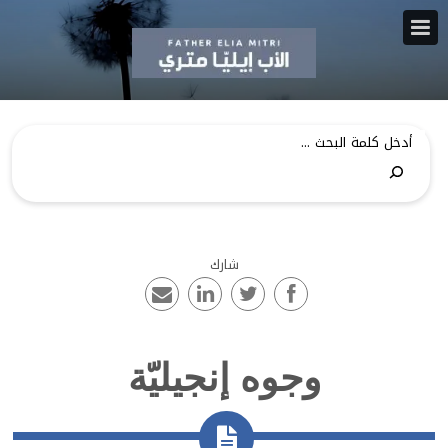
شارك
وجوه إنجيليّة