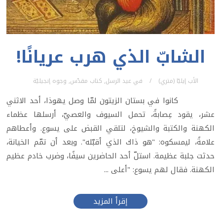
الشابّ الذي هرب عريانًا!
الأب إيليّا (متري)
في
عيد الرسل
,
كتاب مقدّس
,
وجوه إنجيليّة
كانوا في بستان الزيتون لمّا وصل يهوذا، أحد الاثني
عشر، يقود عِصابةً، تحمل السيوف والعصيّ، أرسلها عظماء
الكهنة والكتبة والشيوخ، لتلقي القبض على يسوع. وأعطاهم
علامةً، ليمسكوه: "هو ذاك الذي أقبّله". وبعد أن تمّم الخيانة،
حدثت جلبة عظيمة. استلّ أحد الحاضرين سيفًا، وضرب خادم عظيم
الكهنة. فقال لهم يسوع: "أعلى ...
إقرأ المزيد