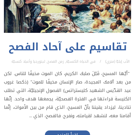
تقاسيم على آحاد الفصح
الأب إيليّا (متري)
في
الحياة الكنسيّة
,
زمن الفصح
,
ليتورجيا وأعياد كنسيّة
"أيّها المسيح، قَبْلَ صلبك الكريم، كان الموت مخيفًا للناس. لكن
من بعد آلامك المجيدة، صار الإنسان مخيفًا للموت" (ذكصا غروب
عيد القدّيس الشهيد كليستراتس) الفصول الإنجيليّة، التي تطلب
الكنيسة قراءتها في الفترة الفصحيّة، يجمعها هدف واحد. إنّها
تنادينا، ليزداد يقيننا بأنّ المسيح، الذي قام من بين الأموات، إنّما
أقامنا معه، لنشهد لقيامته، ونفرح. فالفصح، الذي ...
إقرأ المزيد