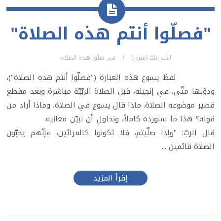
"فصلّوا أنتم هذه الصلاة"
الأب إيليّا (متري)
في
صلّوا هذه الصلاة
لفظ يسوع هذه العبارة ("فصلّوا أنتم هذه الصلاة")،
ودوّنها متّى، في إنجيله، قبل الصلاة الربّيّة مباشرة وبعد مقطع
قصير موضوعه الصلاة. ماذا قال يسوع في الصلاة، وماذا أراد من
قوله؟ هذا ما سنورده كاملاً، ونحاول أن نبيّن معانيه.
قال الربّ: "وإذا صلّيتم، فلا تكونوا كالمرائين، فإنّهم يحبّون
الصلاة قائمين ...
إقرأ المزيد