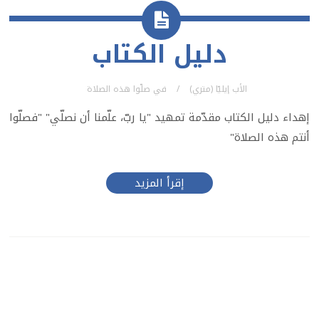
دليل الكتاب
الأب إيليّا (متري)
في
صلّوا هذه الصلاة
إهداء دليل الكتاب مقدّمة تمهيد "يا ربّ، علّمنا أن نصلّي" "فصلّوا
أنتم هذه الصلاة"
إقرأ المزيد