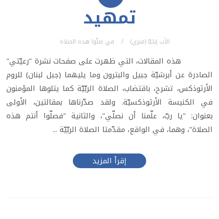
تمهيد
الأب إيليّا (متري)
في
صلّوا هذه الصلاة
هذه المقالات، التي ظهرت على صفحات نشرة "رعيّتي"
الصادرة عن أبرشيّة جبيل والبترون وما يليهما (جبل لبنان) للروم
الأرثوذكس، تشرح، باقتضاب، الصلاة الربّيّة كما يتلوها المؤمنون
في الكنيسة الأرثوذكسيّة. ولقد صدّرناها بمقالتين، الأولى
بعنوان: "يا ربّ، علّمنا أن نصلّي"، والثانية "فصلّوا أنتم هذه
الصلاة"، وهما، في الواقع، مقدّمتا الصلاة الربّيّة ...
إقرأ المزيد