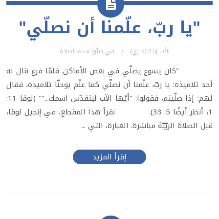
"يا ربّ، علّمنا أن نصلّي"
الأب إيليّا (متري)
في
صلّوا هذه الصلاة
"كان يسوع يصلّي في بعض الأماكن. فلمّا فرغ قال له
أحد تلاميذه: يا ربّ، علّمنا أن نصلّي كما علّم يوحنّا تلاميذه، فقال
لهم: إذا صلّيتم، فقولوا: "أيّها الآب ليتقدّس اسمك..."" (لوقا 11:
1، أنظر أيضًا 5: 33). نقرأ هذا المقطع، في إنجيل لوقا،
قبل الصلاة الربّيّة مباشرة. العبارة، التي ...
إقرأ المزيد