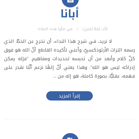
أبانا
الأب إيليّا (متري)
في
صلّوا هذه الصلاة
لا نريد، في شرح هذا النداء، أن نخرج عن الخطّ الذي
رسمه التراث الأرثوذكسيّ، وأعني تأكيده القاطع أنّ الله هو فوق
كلّ كلام وأبعد من أن تحبسه تحديدات ومفاهيم. "فإله يمكن
إدراكه ليس هو الله". وهذا يعني أنّ إلهًا نزعم أنّنا نقدر على
فهمه، عقليًّا، بصورة كاملة، هو إله من ...
إقرأ المزيد