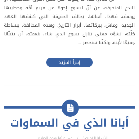
البدع المنحرفة، عن أنّ ليسوع إخوة من مريم أمّه وخطيبها
يوسف. فهذا، أساسًا، يخالف الحقيقة التي كشفها العهد
الجديد، وعاش، ببركاتها، أبرار التاريخ. وهذه المخالفة، ببساطة
كلّيّة، تشوّه معنى تنازل يسوع الذي شاء، بنعمته، أن يتبنّانا
جميعًا لأبيه. ولكنّنا سنحصر ...
إقرأ المزيد
أبانا الذي في السماوات
الأب إيليّا (متري)
في
صلّوا هذه الصلاة