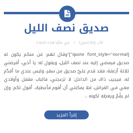
صديق نصف الليل
الأب إيليّا (متري)
في
صلّوا هذه الصلاة
[quote font_style="normal"]"وقال لهم: مَن منكم يكون له
صديق فيمضي إليه عند نصف الليل، ويقول له: يا أخي، أقرضني
ثلاثة أرغفة، فقد قدم عليّ صديق من سفر، وليس عندي ما أقدّم
له، فيجيب ذاك من الداخل: لا تزعجني، فالباب مقفل وأولادي
معي في الفراش، فلا يمكنني أن أقوم فأعطيك. أقول لكم: وإن
لم يقُمْ ويعطِهِ لكونه ...
إقرأ المزيد