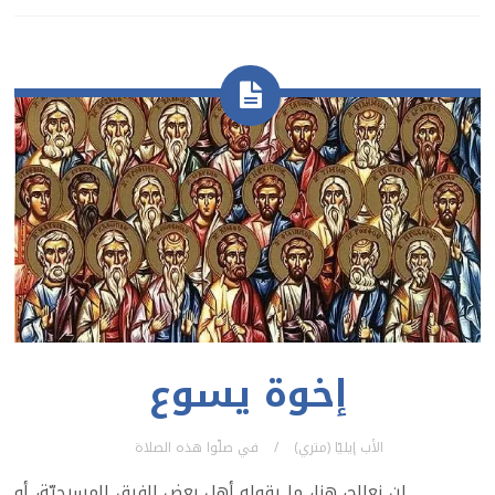
إخوة يسوع
الأب إيليّا (متري)
في
صلّوا هذه الصلاة
لن نعالج، هنا، ما يقوله أهل بعض الفرق المسيحيّة، أو