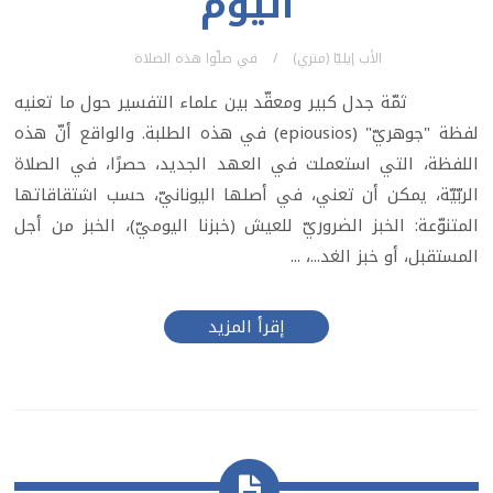
اليوم
الأب إيليّا (متري)
في
صلّوا هذه الصلاة
ثمّة جدل كبير ومعقّد بين علماء التفسير حول ما تعنيه
لفظة "جوهريّ" (epiousios) في هذه الطلبة. والواقع أنّ هذه
اللفظة، التي استعملت في العهد الجديد، حصرًا، في الصلاة
الربّيّة، يمكن أن تعني، في أصلها اليونانيّ، حسب اشتقاقاتها
المتنوّعة: الخبز الضروريّ للعيش (خبزنا اليوميّ)، الخبز من أجل
المستقبل، أو خبز الغد...، ...
إقرأ المزيد