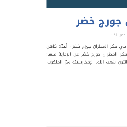
 جورج خضر
 خضر
,
الكتب
رعاية في فكر المطران جورج خضر"، أعدّه كاهن
ن فكر المطران جورج خضر عن الرعاية منها:
ّون شعب الله، الإفخارستيّة سرّ الملكوت،