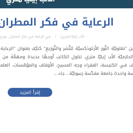
الرعاية في فكر المطران
الأب إيليّا (متري)
في
الرعاية في فكر المطران جورج
 "تعاونيّة النّور الأرثوذكسيّة للنّشر والتّوزيع" كتيّبٌ بعنوان "ال
الحازميّة الأب إيليّا متري. تناول الكاتب أوجهًا عديدة ومهمّة م
 في الكنيسة، الفقراء وجه المسيح، الأوقاف والمؤسّسات، العلماني
ة واحدة جامعة مقدّسة رسوليّة… جاء ...
إقرأ المزيد