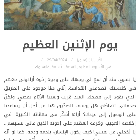
يوم الإثنين العظيم
الأب إيليّا (متري)
29/04/2024
في
الأسبوع العظيم
,
السّاعة التّاسعة
,
فايسبوك
يا يسوع، منذ أن لمع لي وجهك على وجوه إخوة أرادوني معهم
في كنيستك، تصدمني القداسة. إنّني هنا موجود على الطريق
الذي يقود إلى فصحك. العيد قريب وبعيد! الأيّام تمضي. ولكنّ
صدماتي تتعاظم. هل يوسف الصدّيق هنا من أجل أن يساعدنا
على الوصول إلى عيدك؟ أراه! أفكّر في معاناته الكبيرة، في
إخلاصه العجيب، وكرمه العظيم على إخوته الذين عانى بسببهم…
يا لَخجلي من نفسي! كيف يكون الإنسان، بلحمه ودمه، كما لو أنّه