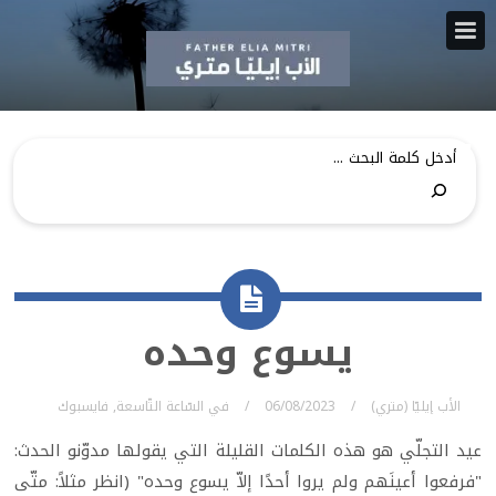
يسوع وحده
الأب إيليّا (متري)
06/08/2023
في
السّاعة التّاسعة
,
فايسبوك
عيد التجلّي هو هذه الكلمات القليلة التي يقولها مدوّنو الحدث:
"فرفعوا أعينَهم ولم يروا أحدًا إلاّ يسوع وحده" (انظر مثلاً: متّى