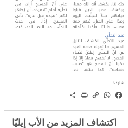
حبّه لنا، يكشف أنّه الله معنا،
على أنّ المسيح أراد، في
ويكشف مصير الذين قبلوا
تجلّيه أمام تلاميذه، أن يُظهر
حياتهم جبلاً لتجلّيه، اليوم
لهم "مجده قبل عاره". يأتي
وغدًا. على الجبل، ظهر معه
المسيح، إذًا، في حدث
موسى وإيليّا، وأخذا يكلّمانه
التجلّي، من النصر الذي فيه،
على موته. في النور، كان
إلى آلامه الخلاصيّة. هذه
عيد التجلّي
كلام على الموت. لا يُفهَم
الآلام تكلّم عليها موسى
عيد التجلّي انكشاف لتنازل
موت المخلّص من دون نعمة
وإيليّا على جبل التجلّي. يقول
المسيح. ما تقوله خدمة العيد
الله. الأنبياء كلّهم استباق أنّ
الإنجيليّ عنهما إنّهما "ظهرا
عن أنّ التجلّي إعلانٌ لضياء
غاية التاريخ…
في مجد سماويّ، وأخذا…
الفصح، لا يُفهم فعلاً إلاّ إذا
ذكرنا أنّ الفصح هو "صليب
وقيامة". هذا يبيّنه، في
الحدث، أنّ موسى وإيليّا، رمزَي
الشريعة والأنبياء، يظهران مع
شارك!
المسيح، ويكلّمانه على آلامه
PrintFriendly
Share
WhatsApp
Copy
Facebook
التي سيتمّها في أورشليم.
التاريخ كلّه يمشي إلى…
Link
اكتشاف المزيد من الأب إيليّا