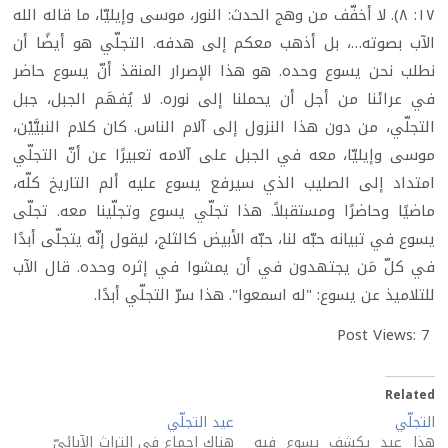
١٧: ٨). لا أخفّف من وهج الحدث: النور، موسى وإيليّا، ما قاله الله
الآب بصوته…، بل أذهب معكم إلى هدفه. التجلّي هو أيضًا أن
نطلب نحن يسوع وحده. هو هذا الإصرار المنقذ أنّ يسوع حاضر
في عرائنا من أجل أن يحملنا إلى نوره. لا يُفهَم الجبل، جبل
التجلّي، من دون هذا النزول إلى آلام الناس. كان كلام النبيَّيْن،
موسى وإيليّا، معه في الجبل على آلامه تعبيرًا عن أنّ التجلّي
امتداد إلى الصليب الذي سيرفع يسوع عليه ألم التاريخ كلّه،
ماضيًا وحاضرًا ومستقبلاً. هذا تجلّي يسوع وتجلّينا معه. تجلّى
يسوع في تبيانه حبّه لنا، حبّه الأبيض كالثلج، ليقول إنّه يتجلّى أبدًا
في كلّ مَن يجتهدون في أن يمشوا في إثره وحده. قال الآب
للتلاميذ عن يسوع: "له اسمعوا". هذا سرّ التجلّي أبدًا.
Post Views:
7
Related
التجلّي
عيد التجلّي
هذا عيد يكشف يسوع فيه
هناك إجماع في التراث الآبائيّ