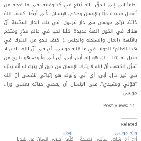
اطمئناني إلى الحقّ. الله يُتبَع في كشوفاته، في ما فعله من
أعمال مجيدة حبًّا بالإنسان وخلاص الإنسان. لأبي أيضًا، كشفَ اللهُ
ذاتَهُ. تربّى موسى في دار فرعون، في تلك الدار المدّعية أنّ
هناك في الكون آلهةً عديدة. كلّنا نحيا في عالم مدّعٍ ومتخم
بالآلهة (المال والسلطة والجنس…). كيف ننجو من الشرك في
هذا العالم؟ الجواب في ما قاله موسى، أي في أنّ الله، الذي لا
مثيل له (١٥: ١١)، هو إله أبي. أبي، أي أبي وأبوك، هو تاريخ من
تقبُّل الكشف أنّ الله لا يترك الإنسان من دون أن يثبت له أنّه يحبّه
في غير حال. أبي، أي أبي وأبوك، هو إثباتي لنفسي أنّ الله
"قوّتي ونشيدي". غنى الإنسان أن يقضي حياته يمشي وراء
موسى.
Post Views:
11
Related
ورثة موسى
الوطن
أيّ أخ شابّ، سألني نصيحةً
كلّما أخبرَني إنسانٌ من بلادنا