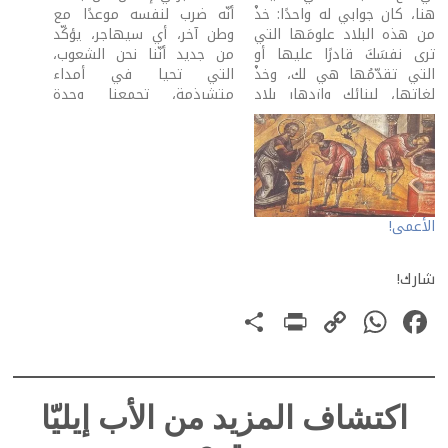
هنا، كان جوابي له واحدًا: خذْ
أنّه ضرب لنفسه موعدًا مع
من هذه البلاد علومَها التي
وطن آخر، أي سيهاجر، يؤكّد
ترى نفسَكَ قادرًا عليها أو
من جديد أنّنا نحن الشعوب،
التي تقدّمُها هي لك، وخذْ
التي تحيا في أمداء
لغاتها، لبنائك وازدهار بلاد
متشرذمة، تجمعنا وحدة
تنتظرك. لا تهتمّ بأيّ ثروة
بشعة: لا نرى أوطاننا أوطانًا
أخرى تغري الناس. كلّنا،
لنا! ما الوطن؟ في اللغة، هو
مسافرين، ورثة موسى! أفترض
المكان الذي يطن الإنسان به،
أنّك تبحث عن أصل جديد.
أي يسكنه ويألفه. ما نبدو
موسى مثلك.…
عليه أنّنا…
الأعمى!
شارك!
PrintFriendly
Share
WhatsApp
Copy
Facebook
Link
اكتشاف المزيد من الأب إيليّا