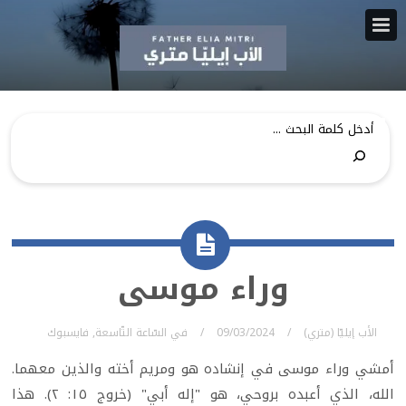
وراء موسى
الأب إيليّا (متري)
09/03/2024
في
السّاعة التّاسعة
,
فايسبوك
أمشي وراء موسى في إنشاده هو ومريم أخته والذين معهما.
الله، الذي أعبده بروحي، هو "إله أبي" (خروج ١٥: ٢). هذا