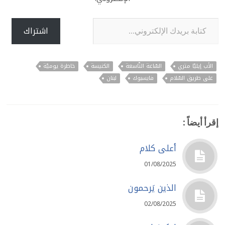
كتابة بريدك الإلكتروني...
اشتراك
الأب إيليّا متري
السّاعة التّاسعة
الكنيسة
خاطرة يوميّة
على طريق السّلام
فايسبوك
لبنان
إقرأ أيضاً :
أعلى كلام
01/08/2025
الذين يَرحمون
02/08/2025