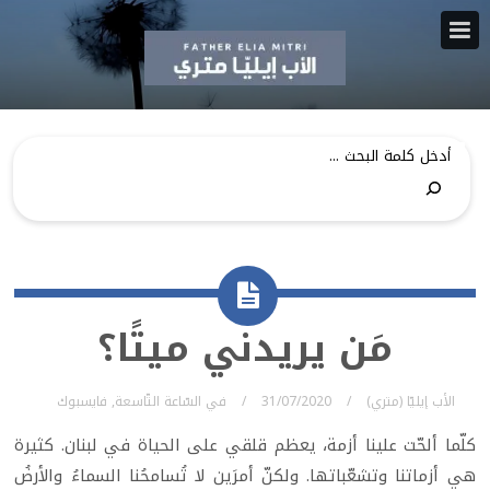
مَن يريدني ميتًا؟
الأب إيليّا (متري)
31/07/2020
في
السّاعة التّاسعة
,
فايسبوك
كلّما ألحّت علينا أزمة، يعظم قلقي على الحياة في لبنان. كثيرة
هي أزماتنا وتشعّباتها. ولكنّ أمرَين لا تُسامحُنا السماءُ والأرضُ