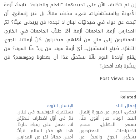
إن لم نتكاتف الآن على تحييدهما: "العلم والطبابة". تابعتُ أزمة
الأدوية والمستشفيات. شيء مخيف فعلاً، بل غير إنسانيّ، أن
تبحث عن دواء في صيدليّات لبنان لا تجده! مَن يريدني ميتًا؟ ثمّ
المدارس أزمة. الجامعات أزمة. أمّا طلاّب الجامعات في الخارج،
المفتقرون إلى مالٍ من أهلهم، فيختزلون كلّ أزماتنا. الجوع.
التشرّد. ضياع المستقبل... أيّ أزمة موت. مَن يردّ عنّا الموت؟ مَن
يقنع أولادنا اليوم بأنّنا نستحقّ غدًا أن يعطونا وجوههم؟ مَن
يبشّرنا بغد أفضل؟
Post Views:
305
Related
إقفال البلد
الإنسان الثروة
يُحكى، اليوم، عن ضرورة إقفال
تستثمرك المؤسّسة في لبنان.
البلد. الوباء صار أقوى منّا.
ثمّ في أوّل اضطراب تتعرّض
نسمع التهليل. نسمع
له، تعمل على رميك خارجًا.
الاعتراضات. المعترضون
هذا هو فكر العالم. قرأتُ
يشكُون الجوعَ والعجزَ عن
أمس مقالاً آخر عن المدارس