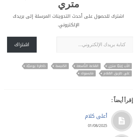
متري
اشترك للحصول على أحدث التدوينات المرسلة إلى بريدك
الإلكتروني.
كتابة بريدك الإلكتروني...
اشتراك
الأب إيليّا متري
السّاعة التّاسعة
الكنيسة
خاطرة يوميّة
على طريق السّلام
فايسبوك
إقرأ أيضاً :
أعلى كلام
01/08/2025