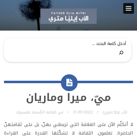
ميّ، ميرا وماريان
الأب إيليّا (متري)
31/01/2022
في
السّاعة التّاسعة
,
فايسبوك
لا أتكلّم الآن على العلاقة التي تربطني بهنّ، بل على ثقافتهنّ
الحاضرة. تعلمون. الثقافة لا تشكّلها القدرة على القراءة