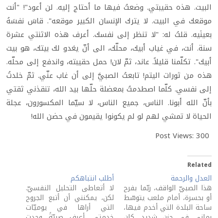
البيت. هذه حقيبتي. وضعتُ فيها ما أحتاج إليه. لن أعود"! "أنت
موقعك في البيت. لا يترك الإنسان الكبير موقعه". قاسَ نفسَهُ
بعينَيه. قلتُ له: "لا تنظر إلى نفسك. أعرف هذه الاثنتي عشرة
سنة. أنت، في غياب أبيك، محلّك، الى أنّ يغدو لك بيتك، هو بيت
أبيك". تكلّمنا قليلاً. عاند، ثمّ لان! حمل حقيبته، واندفع إلى محلّه.
هذه من ثورات اليتم! تابعتُ الصبيَّ إلى أن غاب عنّي. ثمّ خلدتُ
إلى نفسي. كلّما اصطدمتُ بمعضلة حلّها بيد الله، تنقذني ثقتي
بأنّ الله أبونا. الناس، جميع الناس، لا سيّما المكسورون، عجلة
الحياة لا تمشي لهم لو لم يكونوا يقيمون في حضن الله!
Post Views:
300
Related
العدل والرحمة
أطلب انتباهكم
هذا الصبيّ الواقف، ربّما بفرح
لا أتعاطى التحليل النفسيّ.
أو بحسرة، أمام ملعب يتوسّط
لكن، يمكنني أن أتبع الجروح
ساحة البلدة التي أخدم فيها،
التي أراها في يوميّات
رماني في حزن شديد. كان
خدمتي. أعرف صبيّةً وجدت