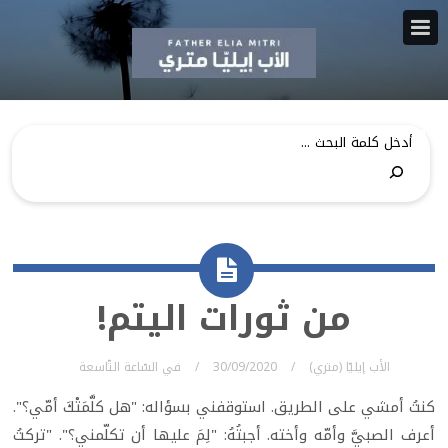
من ثورات اليتم!
الأب إيليّا (متري)
30/09/2020
في
السّاعة التّاسعة
كنتُ أمشي على الطريق. استوقفني بسؤاله: "هل كلَّمَتْكَ أمّي؟".
أعرف الصبيَّ وأمّه وأخته. أجبتُهُ: "لِمَ عليها أن تكلّمني؟". "تركتُ