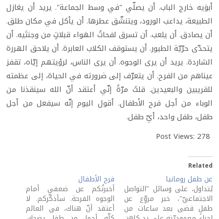
أبوَيه خارج الباب. أن يصلّي "في وسط الجماعة". يريد أن يغازل
الطبيعة، يداعب الورود، ويتنشّق عطرها. أن يأكل في مكان طلق.
أن يصادق. أن يلعب. أن تسرق لفحاتُ الهواء قبلاتٍ من وجنتَيه. أن
يتحدّى حرّيّة الطيور. أن يستوقف الكلاب العابرة. أن يلاحق الهررة
الشاردة. يريد أن يرى الوجوه. أن يرى الناس، لرؤيتهم إيّاه، تقفز
عيناهم من الفرح. أن يتعرّف إلى ضرورته في الحياة، إلى عظمته
للقريبين والبعيدين. قلتُ مرّةً إنّي أعتقد أنّ الله سينقذنا من
الوباء من أجل فرح الأطفال. أقول اليوم إنّه سيفعل من أجل
طفل، طفل واحد، أيّ طفل.
Post Views:
278
Related
عن طفل رومانيا
فرح الأطفال
يُتداول، على وسائل "التواصل
أخبرتُكم عن ضعفي أمام
الاجتماعيّ"، خبر مروِّع عن
الوجوه الفرحة. سأذكّركم. لا
طفلٍ قضى بعد ساعات من
أعتقد أنّ هناك، في العالم
إجراء معموديّته على يد كاهن
كلّه، أجمل من طفل يضحك.