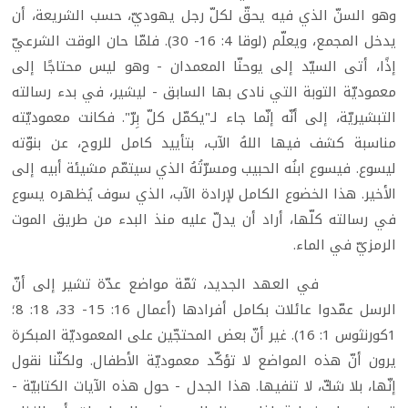
وهو السنّ الذي فيه يحقّ لكلّ رجل يهوديّ، حسب الشريعة، أن
يدخل المجمع، ويعلّم (لوقا 4: 16- 30). فلمّا حان الوقت الشرعيّ
إذًا، أتى السيّد إلى يوحنّا المعمدان - وهو ليس محتاجًا إلى
معموديّة التوبة التي نادى بها السابق - ليشير، في بدء رسالته
التبشيريّة، إلى أنّه إنّما جاء لـ"يكمّل كلّ بِرّ". فكانت معموديّته
مناسبة كشف فيها اللهُ الآب، بتأييد كامل للروح، عن بنوّته
ليسوع. فيسوع ابنُه الحبيب ومسرّتُهُ الذي سيتمّم مشيئة أبيه إلى
الأخير. هذا الخضوع الكامل لإرادة الآب، الذي سوف يُظهره يسوع
في رسالته كلّها، أراد أن يدلّ عليه منذ البدء من طريق الموت
الرمزيّ في الماء.
في العهد الجديد، ثمّة مواضع عدّة تشير إلى أنّ
الرسل عمّدوا عائلات بكامل أفرادها (أعمال 16: 15- 33، 18: 8؛
1كورنثوس 1: 16). غير أنّ بعض المحتجّين على المعموديّة المبكرة
يرون أنّ هذه المواضع لا تؤكّد معموديّة الأطفال. ولكنّنا نقول
إنّها، بلا شكّ، لا تنفيها. هذا الجدل - حول هذه الآيات الكتابيّة -