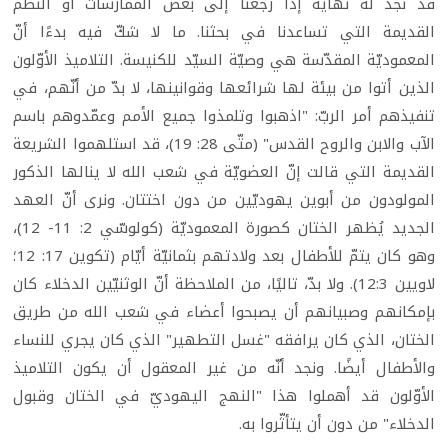
قد نجد له نهاية إذا رجعنا إلى بعض الممارسات أو النظم
القديمة التي تساعدنا في بحثنا. ما لا شكّ فيه بدءًا أنّ
المعموديّة المقدّسة هي وصيّة السيّد للكنيسة. التلاميذ الأوّلون
الذين أتوا من بيئة لها شرائعها وقوانينها، لا بدّ من أنّهم، في
تنفيذهم أمر الربّ: "اذهبوا وتلمذوا جميع الأمم وعمّدوهم باسم
الآب والابن والروح القدس" (متّى 28: 19)، قد استلهموا الشريعة
القديمة التي قالت إنّ العضويّة في شعب الله لا ينالها الذكور
المولودون من أبوين يهوديّين من دون اختتان. ونرى أنّ العهد
الجديد يُظهر الختان كصورة المعموديّة (كولوسّي 2: 11- 12)،
وهو كان يتمّ للأطفال بعد ولادتهم بثمانيّة أيّام (تكوين 17: 12؛
لاويين 12:3). ولا بدّ، تاليًا، من الملاحظة أنّ الوثنيّين الدخلاء كان
بإمكانهم وصبيانهم أن يصبحوا أعضاء في شعب الله من طريق
الختان، الذي كان يرافقه "غسل التطهير" الذي كان يجري للنساء
والأطفال أيضًا. ونجد أنّه من غير المعقول أن يكون التلاميذ
الأوّلون قد أهملوا هذا "النهج اليهوديّ في الختان وقبول
الدخلاء" من دون أن يتأثّروا به.