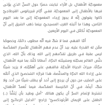
معموديّة الأطفال، بل الآراء تباينت حصرًا حول السنّ الذي يؤتى
فيها بالأطفال إلى المعموديّة. ففي أيّام قبريانوس القرطاجيّ
كانوا يقولون إنّه لا يجوز إرجاء المعموديّة إلى ما بعد اليوم
الثامن، وهذا ما أثبته الغرب المسيحيّ، بينما ذهب الشرق إلى أنّ
المعموديّة تُكمّل في اليوم الأربعين.
أمّا الفهم، فما لا شكّ فيه أنّه مطلوب دائمًا، وخصوصًا
ممّن له القدرة عليه. بيد أنّ عدم فهم الأطفال للأسرار المقدّسة
ليس عقبة في طريق تقدّمهم إلى الله. وذلك بأنّ الله، الذي
خلّص العالم بمحبّته ومشيئته الحرّة، أعطانا كلّنا، بما فيه الأطفال،
مجّانًا، ميراثَ الحياة الأبديّة. فالفهم، على أهمّيّته، لا يزيد شيئًا
على إرادة الله الحرّة والمخلّصة، هذا قرارُه الشخصيّ الذي أتمّه
على الصليب من دون أن يرجع إلى أحد أو يطلب شيئًا من أحد. ولا
شكّ، أيضًا، في أنّ الكنيسة المقدّسة، فيما تُعمدّ الأطفال،
تشترط لإتمام السرّ أن يكون هنالك "أمل وطيد بأن يُنَشَّأ (...)
الطفل على الإيمان الأرثوذكسيّ" (راجع: "الدليل الرعائيّ إلى