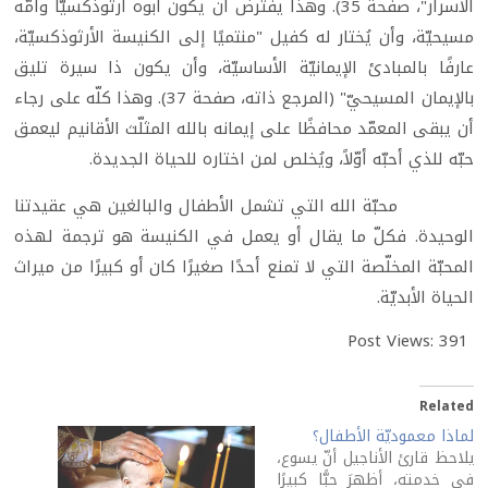
الأسرار"، صفحة 35). وهذا يفترض أن يكون أبوه أرثوذكسيًّا وأمّه
مسيحيّة، وأن يُختار له كفيل "منتميًا إلى الكنيسة الأرثوذكسيّة،
عارفًا بالمبادئ الإيمانيّة الأساسيّة، وأن يكون ذا سيرة تليق
بالإيمان المسيحيّ" (المرجع ذاته، صفحة 37). وهذا كلّه على رجاء
أن يبقى المعمّد محافظًا على إيمانه بالله المثلّث الأقانيم ليعمق
حبّه للذي أحبّه أوّلاً، ويُخلص لمن اختاره للحياة الجديدة.
محبّة الله التي تشمل الأطفال والبالغين هي عقيدتنا
الوحيدة. فكلّ ما يقال أو يعمل في الكنيسة هو ترجمة لهذه
المحبّة المخلّصة التي لا تمنع أحدًا صغيرًا كان أو كبيرًا من ميراث
الحياة الأبديّة.
Post Views:
391
Related
لماذا معموديّة الأطفال؟
يلاحظ قارئ الأناجيل أنّ يسوع،
في خدمته، أظهرَ حبًّا كبيرًا