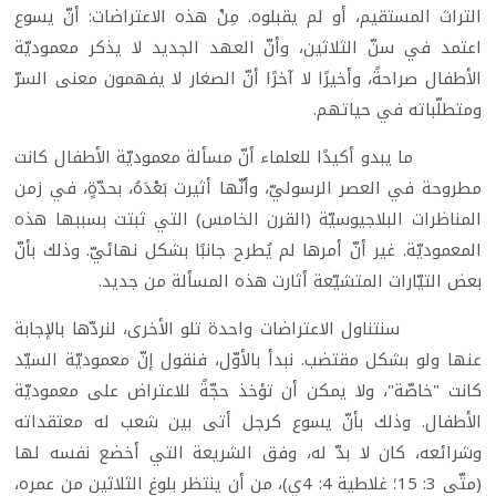
التراث المستقيم، أو لم يقبلوه. مِنْ هذه الاعتراضات: أنّ يسوع
اعتمد في سنّ الثلاثين، وأنّ العهد الجديد لا يذكر معموديّة
الأطفال صراحةً، وأخيرًا لا آخرًا أنّ الصغار لا يفهمون معنى السرّ
ومتطلّباته في حياتهم.
ما يبدو أكيدًا للعلماء أنّ مسألة معموديّة الأطفال كانت
مطروحة في العصر الرسوليّ، وأنّها أثيرت بَعْدَهُ، بحدّةٍ، في زمن
المناظرات البلاجيوسيّة (القرن الخامس) التي ثبتت بسببها هذه
المعموديّة. غير أنّ أمرها لم يُطرح جانبًا بشكل نهائيّ. وذلك بأنّ
بعض التيّارات المتشيّعة أثارت هذه المسألة من جديد.
سنتناول الاعتراضات واحدة تلو الأخرى، لنردّها بالإجابة
عنها ولو بشكل مقتضب. نبدأ بالأوّل، فنقول إنّ معموديّة السيّد
كانت "خاصّة"، ولا يمكن أن تؤخذ حجّةً للاعتراض على معموديّة
الأطفال. وذلك بأنّ يسوع كرجل أتى بين شعب له معتقداته
وشرائعه، كان لا بدّ له، وفق الشريعة التي أخضع نفسه لها
(متّى 3: 15؛ غلاطية 4: 4ي)، من أن ينتظر بلوغ الثلاثين من عمره،