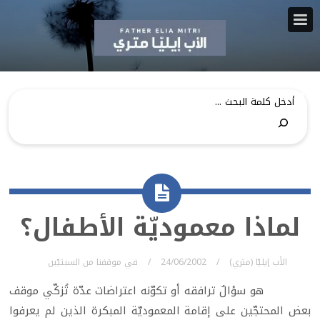
لماذا معموديّة الأطفال؟
الأب إيليّا (متري)
24/06/2002
في
موقفنا من السبتيّين
هو سؤالٌ ترافقه أو تكوّنه اعتراضات عدّة تُزكّي موقف
بعض المحتجّين على إقامة المعموديّة المبكرة الذين لم يعرفوا