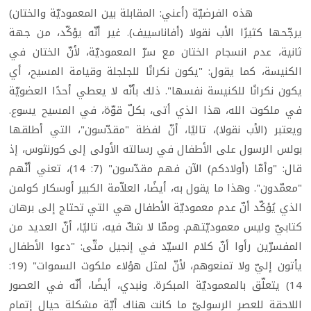
هذه الفرضيّة (أعني: المقابلة بين المعموديّة والختان)
يرجّحها كثيرًا الأب نقولا (أفاناسييف). غير أنّه يؤكّد، من جهة
ثانية، عدم انسجام الختان مع سرّ المعموديّة، لأنّ الختان في
الكنيسة، كما يقول: "يكون نكرانًا للجلجلة وقيامة المسيح، أي
يكون نكرانًا للكنيسة نفسها". ذلك بأنّه لا يعطي أحدًا العضويّة
في ملكوت الله، هذا الذي أتى، بكلّ قوّة، في المسيح يسوع.
ويعتبر (الأب نقولا)، تاليًا، أنّ لفظة "مقدّسون"، التي أطلقها
بولس الرسول على الأطفال في رسالته الأولى إلى كورنثوس، إذ
قال: "وأمّا (أولادكم) الآن فهم مقدّسون" (7: 14)، تعني أنّهم
"معمّدون". وهذا ما يقول به، أيضًا، العلاّمة الكبير أوسكار كولمن
الذي يُؤكّد أنّ عدم معموديّة الأطفال هي التي تحتاج إلى برهان
كتابيّ وليس معموديّتهم. وممّا لا شكّ فيه، تاليًا، أنّ العديد من
المفسرّين رأوا أنّ كلام السيّد في إنجيل متّى: "دعوا الأطفال
يأتون إليّ ولا تمنعوهم، لأنّ لمثل هؤلاء ملكوت السموات" (19:
14) يتعلّق بالمعموديّة المبكرة. ونبدي، أيضًا، أنّه في العصور
اللاحقة للعصر الرسوليّ ما كانت هناك أيّة مشكلة حيال إتمام