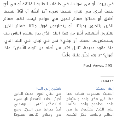
في بيروت أو في سواها، في طبقات العناية الفائقة أو في أيّ
طبقة أخرى. في لبنان، ينقصنا شيء آخر أيضًا، أو أوّلاً. تنقصنا
أخلاق أو ضمائر! ضمائر للذين في مواقع ليست لهم. ضمائر
للذين يتاجرون بحياتنا، أو يتصارعون فوق جثثنا. ضمائر للذين
يعتبرون أنفسَهم أكبر من هذا البلد الذي صار معظم الناس فيه
يستصغرونه... نضحك، أو نبكي؟! نحن في لبنان، في البلد الذي،
منذ عقود عديدة، تنازل كثير من أهله عن "لونه الأبيض"! ماذا
أقول؟ "يا ربّ، تحنّن علينا، وأعنّا".
Post Views:
295
Related
زينة الميلاد
شكوى إلى الله!
التقيتُ بمجموعة شباب نحيا
في لبنان اليوم، حديثُ الناسِ
معًا في مدًى واحد واهتمامٍ
أخبارُ الغلاء. الأسعارُ نار. شيء
واحد وطموحٍ واحد. تكلّمنا
لا يُصدَّق. أمس، استوقفني
على الذين يشرّعون ما في
أحدُ جيراننا في الحيّ، ورفع
العالم بإلباسه فكرَ الكلمة.
في وجهي هاتفه مفتوحًا