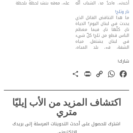
أخبرني واحدٌ من الشباب أنّه
على موقع ينشر لحظةً بلحظة
قرأ على "وسائل التواصل
سعر الدولار (أو تقهقر الليرة
نار وثلج!
الاجتماعيّ" مقالاً استلّ فيه
أمامه). ثمّ قال يروي: "كيف
ما هذا التناقض القاتل الذي
كاتبُهُ من كتب الأنبياء ما
يحيا الفقراء في هذا الجحيم؟
يحدث في لبنان اليوم؟ الحياة
يُضفي شرعيّةً على زينة عيد
اسمع! قبل يومَين، استضافني
نار، كلّها نار، فيما معظم
الميلاد، الشجرة وغيرها.
صديق لي على…
الناس قطع من ثلج! كلّ شيء
صدّقوا، أكثر…
في لبنان يشتعل. مياه
الشفة، في بلد المياه،
تشتعل. الخبز يشتعل. الدواء.
الكهرباء... ولكنّ اللبنانيّين
شارك!
يبدون بمعظمهم يتعاطون
PrintFriendly
Share
WhatsApp
Copy
Facebook
مع ما يحدث في بلدهم كما
لو أنّه يحدث في بلد…
Link
اكتشاف المزيد من الأب إيليّا
متري
اشترك للحصول على أحدث التدوينات المرسلة إلى بريدك
الإلكتروني.