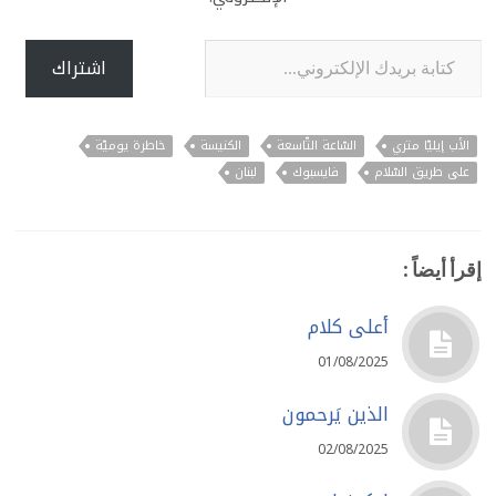
كتابة بريدك الإلكتروني...
اشتراك
الأب إيليّا متري
السّاعة التّاسعة
الكنيسة
خاطرة يوميّة
على طريق السّلام
فايسبوك
لبنان
إقرأ أيضاً :
أعلى كلام
01/08/2025
الذين يَرحمون
02/08/2025