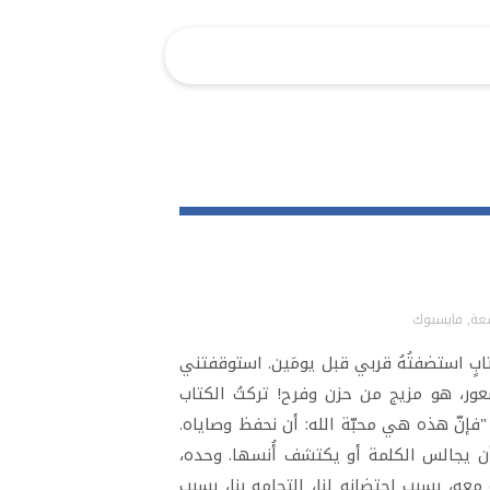
سعة
,
فايسبوك
ابٍ استضفتُهُ قربي قبل يومَين. استوقفتني
يلة" (١يوحنّا ٥: ٣). حاصرني فجأةً شعور، هو مزيج من حزن وفرح! تركتُ الكتاب
"فإنّ هذه هي محبّة الله: أن نحفظ وصاياه.
أن يجالس الكلمة أو يكتشف أُنسها. وحده،
عه، بسبب احتضانه لنا، التحامه بنا، بسبب