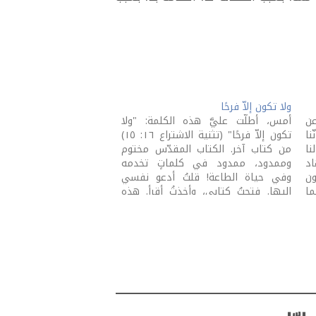
ولا تكون إلاّ فرحًا
عن
أمس، أطلّت عليَّ هذه الكلمة: "ولا
نا
تكون إلاّ فرحًا" (تثنية الاشتراع ١٦: ١٥)
نا
من كتاب آخر. الكتاب المقدّس مختوم
اد
وممدود، ممدود في كلماتٍ تخدمه
ون
وفي حياة الطاعة! قلتُ أدعو نفسي
ما
إليها. فتحتُ كتابي، وأخذتُ أقرأ. هذه
.
الدعوة المطلقة إلى الفرح ترد في
سياق الكلام على عيد قديم. العيد، أيّ
عيد،…