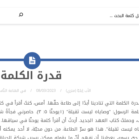
قدرة الكلمة
الأب إيليّا (متري)
08/03/2023
في
السّاعة التّا
ة الكلمة التي تنادينا أبدًا إلى طاعة حقّها. أمس، كنتُ أقرأ في كت
فيه كلمة الرسول: "وصاياه ليست ثق
 وحملتُ كتاب العهد الجديد. أردتُ أن أقرأ كلمة يوحنّا في سياقها. 
ه ليست ثقيلة". هذا هو سرّ الطاعة. من دون محبّة، لا أحد يمكنه 
 حبّ يسوع، يعطينا أن نفهم أنّ ما يقوله ممكن بسبب شركة الحياة م