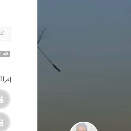
كتابة بريدك ا
الأب إي
إقرأ أي