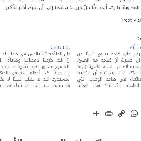
لمحبوبة. يا ربّ، أبعد عنّا كلّ حزن لا يدفعنا إلى أن نحبّك أكثر فأكثر.
Post Vie
R
كلّيّة
سرّ الطاعة
رض على كلمة يسوع شيئًا من
قال العلاّمة ترتليانوس في مقالٍ له 
ن اعتبرتُ أنّ كلامه مع الغنيّ،
أنّ الله كرّمنا بإعطائنا وصاياه: "إنّ
ء يسأله عن الحياة الأبديّة (لوقا
بالمسيح قادرون على تنفيذ ما يبدو ل
١٨: ١٨- ٢٧)، كان يريد منه أن يشفينا
مستحيلاً". هذا أعظم كلام في الجه
نتقاء في طاعة الوصايا التي
المسيحيّ. الله لا يطلب شيئًا لا يك
لصلاحنا وكمالنا؟ هذا العالم
هو نفسه فيه. لم يأتِ ترتليانوس ب
 ينتقي في الطاعة. مَن يطيع
قاله من عنده. هذا فكر الكلمة
؟ إن كانت الكتب…
"بالنعمة أنتم مخلَّصون" (أفسس…
PrintFriendly
Share
WhatsApp
Copy
Faceboo
Link