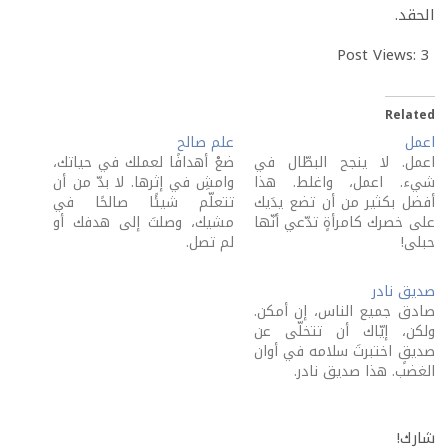
الحقد.
Post Views:
3
Related
اعمل
علم صالح
اعمل. لا ينجح البطّال في
ضعْ أهدافًا لعملك في حياتك،
شيء. اعمل، واغلط. هذا
وامشِ في إثرها. لا بدّ من أن
أفضل بكثير من أن تضع يدَيك
تتعلّم شيئًا صالحًا في
على خصرك كامرأةٍ تدّعي أنّها
مشيك، وصلتَ إلى هدفك أو
حبلى!
لم تصل.
صديق نادر
صادق جميع الناس، إن أمكن.
ولكن، إيّاك أن تتخلّى عن
صديقٍ اختبرتَ سلامه في أوان
الغضب. هذا صديق نادر.
شارك!