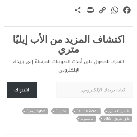
PrintFriendly
Share
WhatsApp
Copy
Facebook
Link
اكتشاف المزيد من الأب إيليّا
متري
اشترك للحصول على أحدث التدوينات المرسلة إلى بريدك
الإلكتروني.
كتابة بريدك الإلكتروني...
اشتراك
الأب إيليّا متري
السّاعة التّاسعة
الكنيسة
خاطرة يوميّة
على طريق السّلام
فايسبوك