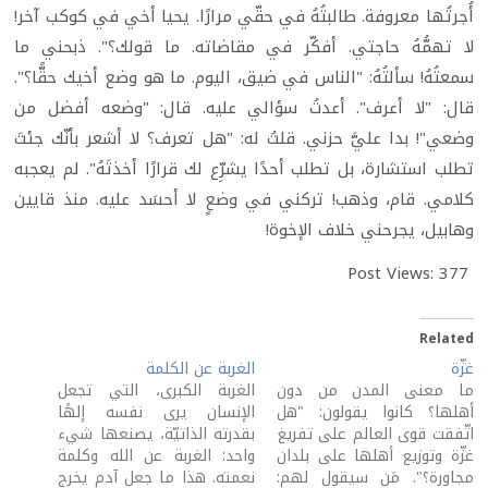
أُجرتُها معروفة. طالبتُهُ في حقّي مرارًا. يحيا أخي في كوكب آخر!
لا تهمُّهُ حاجتي. أفكّر في مقاضاته. ما قولك؟". ذبحني ما
سمعتُهُ! سألتُهُ: "الناس في ضيق، اليوم. ما هو وضع أخيك حقًّا؟".
قال: "لا أعرف". أعدتُ سؤالي عليه. قال: "وضعه أفضل من
وضعي"! بدا عليَّ حزني. قلتُ له: "هل تعرف؟ لا أشعر بأنّك جئتَ
تطلب استشارة، بل تطلب أحدًا يشرِّع لك قرارًا أخذتَهُ". لم يعجبه
كلامي. قام، وذهب! تركني في وضعٍ لا أحسَد عليه. منذ قايين
وهابيل، يجرحني خلاف الإخوة!
Post Views:
377
Related
غزّة
الغربة عن الكلمة
ما معنى المدن من دون
الغربة الكبرى، التي تجعل
أهلها؟ كانوا يقولون: "هل
الإنسان يرى نفسه إلهًا
اتّفقت قوى العالم على تفريغ
بقدرته الذاتيّة، يصنعها شيء
غزّة وتوزيع أهلها على بلدان
واحد: الغربة عن الله وكلمة
مجاورة؟". مَن سيقول لهم:
نعمته. هذا ما جعل آدم يخرج