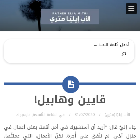
قايين وهابيل!
الأب إيليّا (متري)
31/07/2020
في
السّاعة التّاسعة
,
فايسبوك
جاء إليَّ قال: "أريد أن أستشيرك في أمر. أقمتُ بعض أعمال في
منزل أخي. لم نتّفق على أُجرة. لكنّ الأعمال، التي عملتُها،