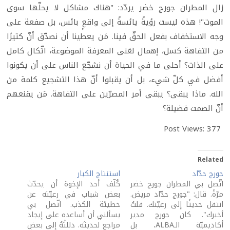
زال المطران جورج خضر يردّد: "هناك مشاكل لا يحلّها سوى
الموت"! هذه ليست رؤيةً يائسةً إلى واقعٍ بائس، بل صفعة على
وجه الاستخفاف بفعل الحقّ فينا. مَن يعطينا أن نصدّق أنّ كثيرًا
من التفاهة كسل، إهمال لغنى المعرفة الموضوعة، اتّكال كامل
على الذات؟ أحلى ما في الحياة أن نشجّع الناس على أن يكونوا
أفضل في كلّ شيء، بل أن يقبلوا أنّ هذا التشجيع كلمة من
الله. ماذا يبقى؟ يبقى أمر المصرّين على التفاهة. مَن يقنعهم
أنّ الصمت فضيلة؟
Post Views:
377
Related
جورج حدّاد
استنتاج الكبار
اتّصل بي المطران جورج خضر
كُلّف أحد الإخوة أن يحدّث
مرّةً. قال: "جورج حدّاد مريض.
بعض شباب في رعيّته عن
انتقل حديثًا إلى رعيّتك. قلتُ
خطيئة الكذب. اتّصل بي
أخبرك". كان جورج مدير
يسألني أن أساعده على إيجاد
أكاديميّة الـALBA، بل
مراجع لحديثه. دللتُهُ إلى بعض