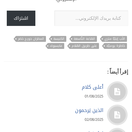
كتابة بريدك الإلكتروني...
اشتراك
الأب إيليّا متري
السّاعة التّاسعة
الكنيسة
المطران جورج خضر
خاطرة يوميّة
على طريق السّلام
فايسبوك
إقرأ أيضاً :
أعلى كلام
01/08/2025
الذين يَرحمون
02/08/2025