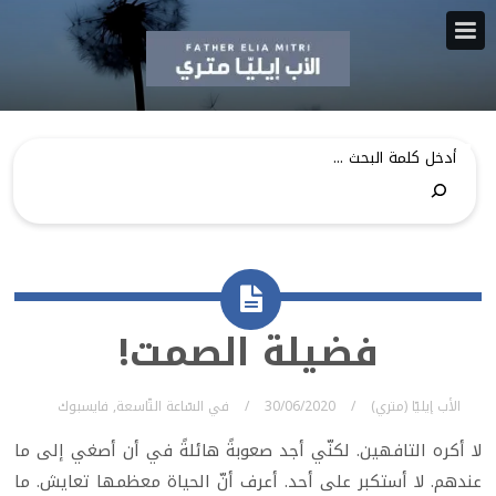
فضيلة الصمت!
الأب إيليّا (متري)
30/06/2020
في
السّاعة التّاسعة
,
فايسبوك
لا أكره التافهين. لكنّي أجد صعوبةً هائلةً في أن أصغي إلى ما
عندهم. لا أستكبر على أحد. أعرف أنّ الحياة معظمها تعايش. ما