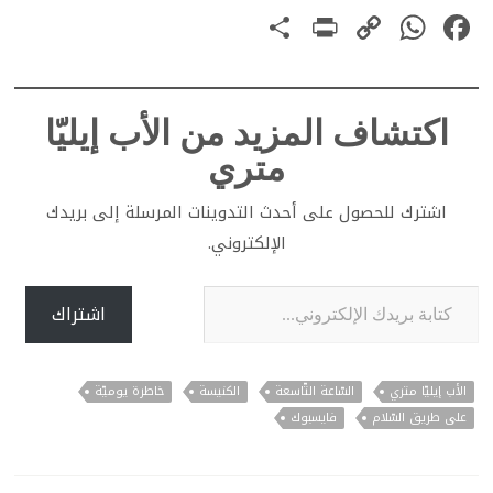
PrintFriendly
Share
WhatsApp
Copy
Facebook
Link
اكتشاف المزيد من الأب إيليّا
متري
اشترك للحصول على أحدث التدوينات المرسلة إلى بريدك
الإلكتروني.
كتابة بريدك الإلكتروني...
اشتراك
الأب إيليّا متري
السّاعة التّاسعة
الكنيسة
خاطرة يوميّة
على طريق السّلام
فايسبوك