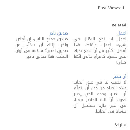
Post Views:
1
Related
اعمل
صديق نادر
اعمل. لا ينجح البطّال في
صادق جميع الناس، إن أمكن.
شيء. اعمل، واغلط. هذا
ولكن، إيّاك أن تتخلّى عن
أفضل بكثير من أن تضع يدَيك
صديقٍ اختبرتَ سلامه في أوان
على خصرك كامرأةٍ تدّعي أنّها
الغضب. هذا صديق نادر.
حبلى!
أن نصبر
لا نصيب لنا في عبور أتعاب
هذه الحياة من دون أن نتعلّم
أن نصبر. وحده الذي يصبر
يعرف أنّ الله الحاضر معنا،
في غير حال، يستحيل أن
ينسانا في أتعابنا.
شارك!