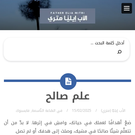
علم صالح
الأب إيليّا (متري)
15/02/2025
في
السّاعة التّاسعة
,
فايسبوك
ضعْ أهدافًا لعملك في حياتك، وامشِ في إثرها. لا بدّ من أن
تتعلّم شيئًا صالحًا في مشيك، وصلتَ إلى هدفك أو لم تصل.