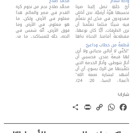
واحة سلام
محمَّد صلاح
أيّ جَلَبَةِ تصل إلينا صرنا
محمَّد صلاح نجم من نجوم كرة
نحسبها هزّةً أرضيّة. نحن أناسٌ
القدم في مصر والعالم. هذا
ممدودون في مدًى لم نتعلّم
معلوم في الأرض. ولكن، ما
فيه شيئًا مثلما تعلّمنا أن
هو معلوم، في الأرض وما
نرى الطرقات، أيًّا كان نوعها،
فوق الأرض، أنّه شمس في
مقطوعةً أمامنا. الحياة نراها
الحبّ، حبّه للمساكين. ما من
بمعظمنا هاربةً إلى الأمام.
أجمل من الناس الذين لا
قَطفةٌ من خطاب وداعيّ
سجّلت الحياة على أجسادنا،
ينسيهم مجدُ الأرض مجدَ الله!
"لكنّي لا أبالي بحياتي ولا أرى
ببراعة كبيرة، أنّ النهاية،
لا يكتفي محمَّد صلاح
لها قيمةً عندي. فحسبي أن
نهايتنا، تتربّص بنا على أبوابنا.
بمساعدة أترابه مادّيًّا، بل
أتمّ شوطي، وأتمّ الخدمة التي
أتكلّم على الحروب
في…
تلقّيتها من الربّ يسوع، أي أن
وامتداداتها؟…
أشهد لبشارة نعمة الله"
(أعمال الرسل 20: 24).
هذه قطفة من
خطاب ألقاه بولس فيما كان
شارك!
يودّع شيوخ الكنيسة في
PrintFriendly
Share
WhatsApp
Copy
Facebook
أفسس (20: 18- 35). ونعرف
من قراءته…
Link