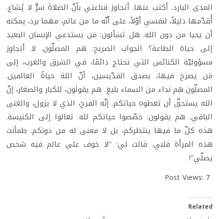
المدى البارد. أكتب عنها. أتجاوز قناعتي بأنّ الصلاةَ سرٌّ لا يُشاع.
أُقدّمها دليلاً، لنفسي أوّلاً، على أنّه ما من عالم، مهما برد، يمكنه
أن يحيا من دون الله. هل تسألون: مَن يستدعي الإنسان البعيد
إلى حياة الطاعة؟ الجواب الصريح: هم المصلّون. لا أتجاوز
مسؤوليّة الكنائس التي تحتاج دائمًا، في الشرق والغرب، إلى
مَن يصرخ فيها، بصدق القدّيسين، أنّ اللهَ حياةُ العالمين.
المصلّون هم نداء من السماء بليغ. هم يقولون، للكبار والصغار، إنّ
الله يستحقّ أن تعطوه حياتكم. إنّه الفرح، الذي لا يزول، والغنى
الباقي. هم يقولون: خصّصوا حياتكم لله. تعالوا إلى الكنيسة.
هذه كلّ ما فيها ينتظركم، بل لا معنى له من دونكم. طمأنت
هذه المرأة قلبي. قالت لي: "لا خوف على عالم فيه شخص
يصلّي"!
Post Views:
7
Related