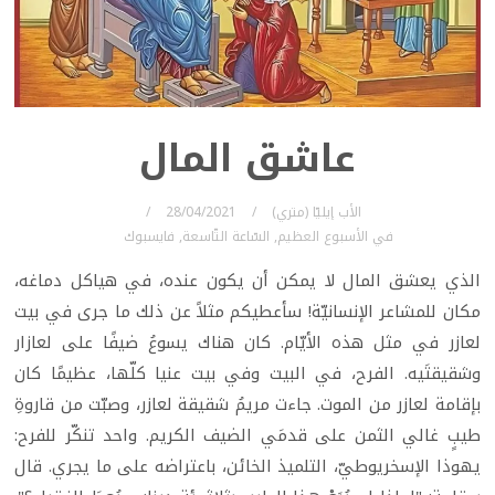
عاشق المال
الأب إيليّا (متري)
28/04/2021
في
الأسبوع العظيم
,
السّاعة التّاسعة
,
فايسبوك
الذي يعشق المال لا يمكن أن يكون عنده، في هياكل دماغه،
مكان للمشاعر الإنسانيّة! سأعطيكم مثلاً عن ذلك ما جرى في بيت
لعازر في مثل هذه الأيّام. كان هناك يسوعُ ضيفًا على لعازار
وشقيقتَيه. الفرح، في البيت وفي بيت عنيا كلّها، عظيمًا كان
بإقامة لعازر من الموت. جاءت مريمُ شقيقة لعازر، وصبّت من قاروةِ
طيبٍ غالي الثمن على قدمَي الضيف الكريم. واحد تنكّر للفرح:
يهوذا الإسخريوطيّ، التلميذ الخائن، باعتراضه على ما يجري. قال