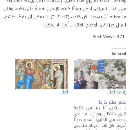
بوقاحة: "لماذا لم يُبَعْ هذا الطيب بثلاثمئة دينار، ويُعطَ للفقراء؟".
في هذا السياق، أدخل يوحنّا كاتبُ الإنجيل نفسَهُ على نصّه، وقال
ما معناه أنّ يهوذا لصّ كاذب (١٢: ٣- ٦). لا يمكن أن يفكّر عاشق
المال خيرًا في أوضاع الفقراء. أجل، لا يمكن!
Post Views:
371
Related
إقامة لعازر
لعازر
لعازر، هلمّ خارجًا!
يا سيّدي، أنا هنا في ظلمةِ
قبري بانتظارِ يومٍ آتٍ. ما الذي
يحدث في الخارج؟ أسمع صوتًا
أعرفه. هل هذا صوتك يناديني