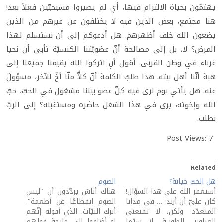
يهتمّون بحياة الالتزام فيها، أي لم يصيروا مسيحيّين فعلاً بعد!
هنا مجتمع، بعض الذين فيه لا يختلفون عن غيرهم من الذين
يضعون الله خلف أظهرهم. هل أدعوكم إلى أن نستسلم لهذا
المرض؟ لا، بل إلى مصالحة أنّ عضويّتنا الكنسيّة تأبى أن نحيا
غرباء في وطن القربى. أقول أنِ اتركوا الله يقيمنا جميعنا إلى
هبة أنّنا أهل بيته. هذا طلبُ الكلمة أنّ كلاًّ منّا أخٌ للآخر، مسؤولٌ
عنه. هل يأتي يوم نرى فيه كلّ عضو بيننا مشغول في الحبّ، حبّ
الله وإخوته، يرى في هذا الشغل حاضره ومستقبله؟ إلى الربّ
نطلب.
Post Views:
7
Related
هل الحبّ خيانة؟
الصوم
أستغفر الله على هذا السؤال!
هناك أناسٌ يردّدون أن "ليس
كان عليّ أن أزيد: … في مدانا
الصوم انقطاعًا عن أطعمة".
المتعدّد. ولكن، لا تقنعني
أترك النيّات. الذي أقوله إنّهم
العناوين الطويلة، لا سيّما
لو أضافوا إلى خاتمة قولهم