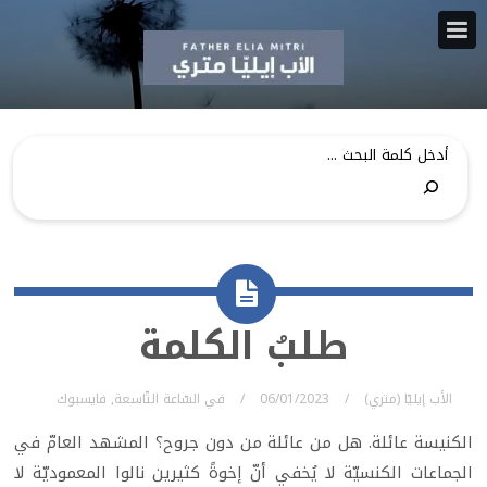
طلبُ الكلمة
الأب إيليّا (متري)
06/01/2023
في
السّاعة التّاسعة
,
فايسبوك
الكنيسة عائلة. هل من عائلة من دون جروح؟ المشهد العامّ في
الجماعات الكنسيّة لا يُخفي أنّ إخوةً كثيرين نالوا المعموديّة لا