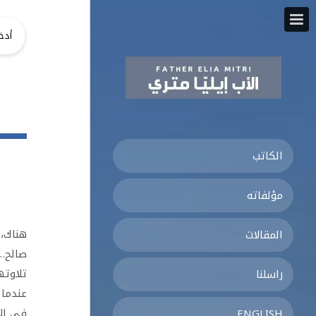
الكاتب
مؤلفاته
هناك، 
المقالات
صالح…"
تلاوته
راسلنا
عندما 
في الأ
ENGLISH