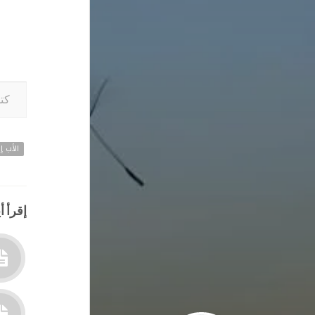
كتابة بريدك ا
الأب إي
إقرأ أي