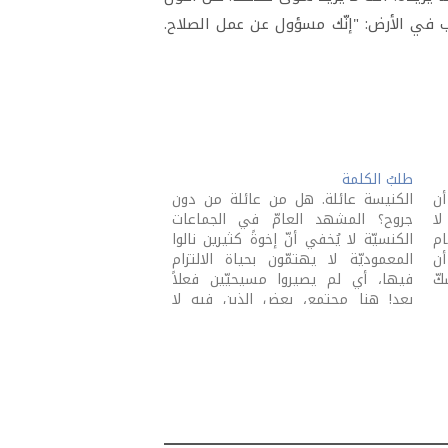
صب في الأرض: "إنّك مسؤول عن عمل الصلاح.
طلبُ الكلمة
ن
الكنيسة عائلة. هل من عائلة من دون
لا
جروح؟ المشهد العامّ في الجماعات
ام
الكنسيّة لا يُخفي أنّ إخوةً كثيرين نالوا
أن
المعموديّة لا يهتمّون بحياة الالتزام
ّ
فيها، أي لم يصيروا مسيحيّين فعلاً
بعد! هنا مجتمع، بعض الذين فيه لا
يختلفون عن غيرهم من الذين يضعون
الله خلف أظهرهم. هل أدعوكم إلى
أن…