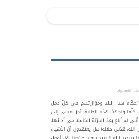
سعة
,
فايسبوك
"حكّام هذا البلد ومؤازرتهم في كلّ عمل
، كلّما واجهتُ هذه الطلبة، أجرّ نفسي إلى
ني لم أبلغ بعدُ الحرّيّة الكاملة في أدائها.
ى الله، قدّس جلاله! هل يعتقدون أنّ الأشياء
وما يريده. الله لا يريد سوى خلاصنا. هل أقول