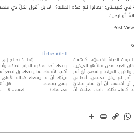
 في كنيستي: "تعالوا نلغِ هذه الطلبة؟". لا، بل أقول لكلّ ذي من
ةً، أو ارحل".
Post View
R
الصلاة جماعيًّا
لتزمتُ الحياةَ الكنسيّة، اكتشفتُ
ربّما لا تحتاج إلى أ
كان العيد عندي قبلاً هو العيدَين،
يقنعك أحد بغلاوة التزام الصلاة. وأنا 
والكبير، الميلاد والفصح. أيّ أمر
أكتب، لأقنعك بما يقنعك، بل لتضع أم
 آخر لم يكن يعنيني. أعطاني
عينَيْك أنّ ما يقنعك جَماله الأعلى 
ام أن أكتشف أنّ أيّ لقاء عباديّ
يبقى يقنعك. هل أشك
 كامل. بكلام واحد، تعلّمتُ أنّ
في غدك؟ لعمري، لا. …
يوم الأحد هو العيد. اليوم،
ْ قناعتي أنّني اكتشفتُ الحقيقة
PrintFriendly
Share
WhatsApp
Copy
Faceboo
Link