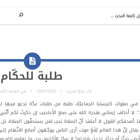
طلبة للحكّام
الأب إيليّا (متري)
10/01/2023
في
السّاعة التّا
في صلوات كنيستنا الجماعيّة، طلبة من طلبات عدّة ندعو فيها لـ
. لا أخالف إيماني بقدرة الله على صنع الأعاجيب إن ذكرتُ لكم أنّني
ا. أصدقكم القول. لا أعتقد أنّ الصلاة تجب لمَن يستحقّون الصلاة، بل أنّ
يقال إنّ هذا العالم بُقَعُ موت، أرى الناس يوجّهون أصابع الاتّهام إل
رض، شرًًا أو خيرًا، تحدث بإرادته؟ لا يميّز الأكثرون بين ما يعلمه الله 