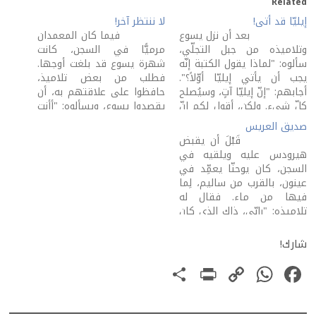
Related
إيليّا قد أتى!
لا ننتظر آخر!
بعد أن نزل يسوع
فيما كان المعمدان
وتلاميذه من جبل التجلّي،
مرميًّا في السجن، كانت
سألوه: "لماذا يقول الكتبة إنّه
شهرة يسوع قد بلغت أوجها.
يجب أن يأتي إيليّا أوّلاً؟".
فطلب من بعض تلاميذ،
أجابهم: "إنّ إيليّا آتٍ، وسيُصلح
حافظوا على علاقتهم به، أن
كلّ شيء. ولكن، أقول لكم إنّ
يقصدوا يسوع، ويسألوه: "أأنت
إيليّا قد أتى، فلم يعرفوه، بل
الآتي، أم ننتظر آخر" (متّى 11:
صديق العريس
صنعوا به كلّ ما أرادوا"...
3). لِمَ هذا السؤال؟
قَبْلَ أن يقبض
ففهم التلاميذ أنّه كلّمهم
لِمَ طرحه يوحنّا علنًا؟ ماذا كان
هيرودس عليه ويلقيه في
على يوحنّا المعمدان (متّى
يجول بباله؟ لِمَ…
السجن، كان يوحنّا يعمِّد في
17:…
عينون، بالقرب من ساليم، لِما
فيها من ماء. فقال له
تلاميذه: "رابّي، ذاك الذي كان
معك في عبر الأردنّ (أي
عمَّدته أنت)، ذاك الذي شهدت
شارك!
له، ها إنّه يعمِّد، فيذهب إليه
PrintFriendly
Share
WhatsApp
Copy
Facebook
جميع الناس".…
Link