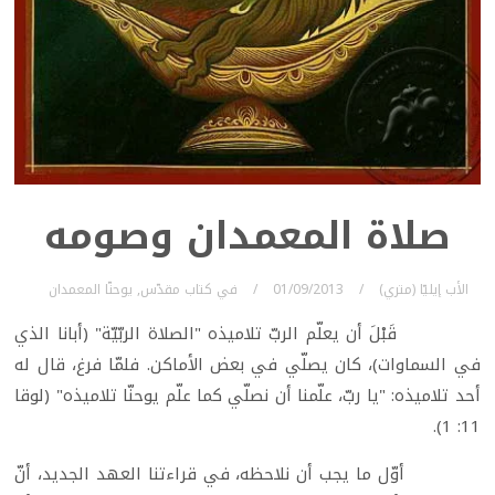
صلاة المعمدان وصومه
الأب إيليّا (متري)
01/09/2013
في
كتاب مقدّس
,
يوحنّا المعمدان
قَبْلَ أن يعلّم الربّ تلاميذه "الصلاة الربّيّة" (أبانا الذي
في السماوات)، كان يصلّي في بعض الأماكن. فلمّا فرغ، قال له
أحد تلاميذه: "يا ربّ، علّمنا أن نصلّي كما علّم يوحنّا تلاميذه" (لوقا
11: 1).
أوّل ما يجب أن نلاحظه، في قراءتنا العهد الجديد، أنّ