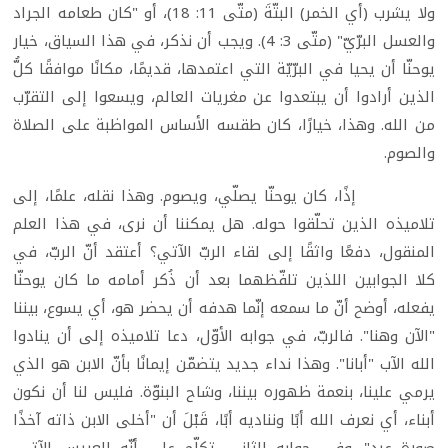
ولا يشرب (أي الخمر) البتّةَ (متّى 11: 18)، أو "كان طعامه الجراد
والعسل البرّيّ" (متّى 3: 4). ويجب أن نذكر، في هذا السياق، خيار
يوحنّا أن يحيا في البرّيّة التي اعتمدها، قديمًا، مكانًا موافقًا كلُّ
الذين أرادوا أن يبتعدوا عن مغريات العالم، ويسعوا إلى التقرّب
من الله. وهذا، خيارًا، كان طقسه الأساس المواظبة على الصلاة
والصوم.
إذًا، كان يوحنّا يصلّي، ويصوم. وهذا نقله، علمًا، إلى
تلاميذه الذين تحلّقوا حوله. هل يمكننا أن نرى، في هذا العلم
المنقول، دفعًا واثقًا إلى لقاء الربّ الآتي؟ أعتقد أنّ الربّ، في
كلا الجوابين اللذين تلفّظهما بعد أن ذُكر أمامه ما كان يوحنّا
يفعله، أوضح أنّ ما سمعه إنّما هدفه أن يحضر هو، أي يسوع، بيننا
"الآن وهنا". فالربّ، في جوابه الأوّل، دعا تلاميذه إلى أن ينادوا
الله الآب "أبانا". وهذا نداء جديد يتضمّن إيمانًا بأنّ الابن هو الذي
يرمي علينا، بنعمة ظهوره بيننا، وشاح البنوّة. فليس لنا أن نكون
أبناء، أي نعرف الله أبًا ونناديه أبًا، قَبْلَ أن "أخلى الابن ذاته آخذًا
صورة عبد". وفي جوابه الثاني، تكلّم على أنّه العريس الآتي،