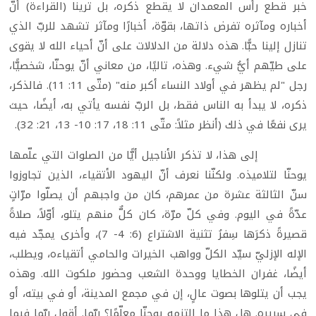
خبر قطع رأس المعمدان لا يقطع ذكره، بل ترينا (القراءة) أنّ
أخباره ومآثره تفرض ذاتها، بقوّة، أخبارًا ومآثر تشهد للربّ الذي
تنازل إلينا حبًّا. هذه دلالة من الدلالات على أنّ أحياء الله لا يقوى
على طيّهم أيُّ شيء. وهذه، تاليًا، من معاني أنّ يوحنّا، شخصيًّا،
رجل "لم يظهر في أولاد النساء أكبر منه" (متّى 11: 11). فالذكر،
ذكره، لا يبدأ به الناس فقط، بل الربّ نفسه يأتي به، أيضًا، حيث
يرى نفعًا في ذلك (أنظر مثلاً: متّى 11: 18، 17: 10- 13، 21: 32).
إلى هذا، لا تذكر الأناجيل أيًّا من الصلوات التي علّمها
يوحنّا لتلاميذه. ولكنّنا نعرف أنّ اليهود الأتقياء، الذين تجاوزوا
سنّ الثالثة عشرة من عمرهم، كان من واجبهم أن يصلّوا مرّاتٍ
عدّةً في اليوم. وفي كلّ مرّة، كان كلٌّ منهم يتلو، أوّلاً، صلاةً
قصيرةً ذكرَها سِفرُ تثنية الاشتراع (6: 4- 7)، وأخرى يمجّد فيه
الإله الإزليّ سيّد الكلّ وواهب الخيرات والحامي أتقياءه، ويطلب،
أيضًا، غفران الخطايا ووحدة الشعب وحضور ملكوت الله. وهذه
يجب أن يتلوها بصوت عالٍ، إن في مجمع المدينة، أو في بيته، أو
في سريره. هل هذا ما التزمه يوحنّا معلّمًا؟ ربّما. أقول ربّما فيما