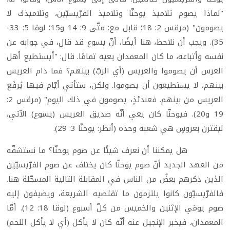
"لماذا يصوم تلاميذ يوحنّا وتلاميذ الفرّيسيّين، وتلاميذك لا
يصومون" (مرقس 2: 18؛ قابل مع: متّى 9: 14 و15؛ لوقا 5: 33-
35). ويجب أن نلاحظ، هنا أيضًا، أنّ يسوع قد قال، في جوابه عن
نفسه وأتباعه، ما كان المعمدان يعيه تمامًا. قال: "أيستطيع أهل
العرس أن يصوموا والعريس (أي الربّ) بينهم؟ فما دام العريس
بينهم، لا يستطيعون أن يصوموا. ولكن، ستأتي أيّام فيها يُرفَع
العريس من بينهم. فعندئذٍ، يصومون في ذلك اليوم" (مرقس 2:
19 و20). فيوحنّا كان يعي أنّه صديق العريس (يسوع) الآتي،
ليقترن بعروسٍ هي شعبه وحده (أنظر: يوحنّا 3: 29).
هل يمكننا أن نعرف شيئًا عن صوم يوحنّا؟ ما نستشفّه
من العهد الجديد أنّ صوم يوحنّا كان يختلف عن صوم الفرّيسيّين
الذين ذكرهم بعضٌ من الناس في المقابلة التالية المسجّلة هنا.
فالفرّيسيّون كانوا يلتزمون ما تقتضيه الشريعة، ويضيفون إليه
صوم يومَي الإثنين والخميس من كلّ أسبوع (لوقا 18: 12). أمّا
المعمدان، فيخبر الإنجيل عنه أنّه كان لا يأكل (أي لا يأكل اللحم)