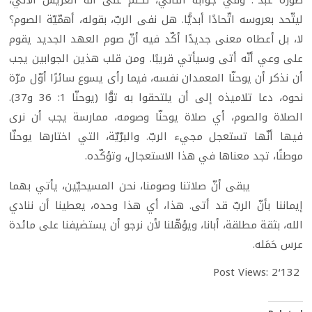
ليتّحد بعروسه اتّحادًا أبديًّا. هل نفى الربّ، بقوله، أهمّيّة الصوم؟
لا، بل أعطاه معنى جديدًا أكّد فيه أنّ صوم العهد الجديد يقوم
على وعي أنّه أتى وسيأتي قريبًا. ومن قلب هذين الجوابين يجب
أن نذكر أن يوحنّا المعمدان نفسه، فيما رأى يسوع سائرًا أوّل مرّة
نحوه، دعا تلاميذه إلى أن يلتحقوا به توًّا (يوحنّا 1: 36 و37).
الصلاة والصوم، أي صلاة يوحنّا وصومه، ممارسة يجب أن نرى
فيها أنّها تستعجل مجيء الربّ. والبرّيّة، التي اختارها يوحنّا
موطنًا، تجد معناها في هذا الاستعجال، وتؤكّده.
يبقى أنّ صلاتنا وصومنا، نحن المسيحيّين، يأتي بهما
إيماننا بأنّ الربّ قد أتى. هذا، أي هذا وحده، يعطينا أن ننادي
الله، بثقة مطلقة، أبانا، ويؤهّلنا لأن نرجو أن يستضيفنا على مائدة
عرس حَمَله.
Post Views:
2٬132