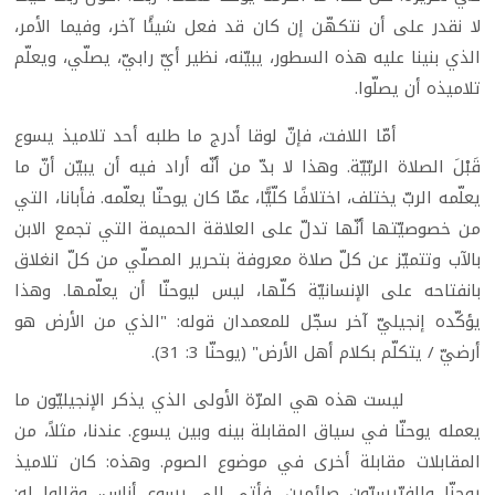
لا نقدر على أن نتكهّن إن كان قد فعل شيئًا آخر، وفيما الأمر،
الذي بنينا عليه هذه السطور، يبيّنه، نظير أيّ رابيّ، يصلّي، ويعلّم
تلاميذه أن يصلّوا.
أمّا اللافت، فإنّ لوقا أدرج ما طلبه أحد تلاميذ يسوع
قَبْلَ الصلاة الربّيّة. وهذا لا بدّ من أنّه أراد فيه أن يبيّن أنّ ما
يعلّمه الربّ يختلف، اختلافًا كلّيًّا، عمّا كان يوحنّا يعلّمه. فأبانا، التي
من خصوصيّتها أنّها تدلّ على العلاقة الحميمة التي تجمع الابن
بالآب وتتميّز عن كلّ صلاة معروفة بتحرير المصلّي من كلّ انغلاق
بانفتاحه على الإنسانيّة كلّها، ليس ليوحنّا أن يعلّمها. وهذا
يؤكّده إنجيليّ آخر سجّل للمعمدان قوله: "الذي من الأرض هو
أرضيّ / يتكلّم بكلام أهل الأرض" (يوحنّا 3: 31).
ليست هذه هي المرّة الأولى الذي يذكر الإنجيليّون ما
يعمله يوحنّا في سياق المقابلة بينه وبين يسوع. عندنا، مثلاً، من
المقابلات مقابلة أخرى في موضوع الصوم. وهذه: كان تلاميذ
يوحنّا والفرّيسيّون صائمين. فأتى إلى يسوع أناس، وقالوا له: