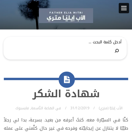
شهادة الشكر
الأب إيليّا (متري)
31/12/2019
في
السّاعة التّاسعة
,
فايسبوك
كنّا في السيّارة معه. كنتُ أعرفه من بعيد. بسرعة، بدا لي رجلاً
طيّبًا لا يتنازل عن إيجابيّته وفرحه في غير حال. كلّمني على عمله