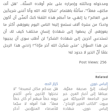
ومدخوله وعائلته وإصراره على علم أولاده الستّة... "هل أنت
مكتفٍ، فعلاً؟"، سألتُهُ باهتمام. "شكرًا لله. الله وأنا أغنى شريكَين
في العالم"! يا إلهي، ما أعظم هذه الثقة! كنتُ أتمنّى أن أكون
واحدًا من عشرة آلاف نستمع إليه! الناس اليوم يعوزهم، أكثر ما
يعوزهم، أن يصغوا إلى شهادةِ إنسانٍ مختلف! كيف لك أن
تستدعي آخرين إلى شهادة الشكر؟ لن أطلب سوى أن يجيبوا
عن هذا السؤال: "متى شكرتَ الله آخر مرّة؟"! زادني هذا الرجل
علمًا أنّ الخير لا حدود له!
Post Views:
256
Related
إلياس خوري
كرَمُ الحبّ
أرسلت إليَّ صديقة مقرَّبة،
هل عندكم مكان لنصيحة؟ "لا
عيناها إلى أخبار الفرح، خبر
تختزلوا الآخرين بأمرٍ، أكنتم
منح الجامعة الأميركيّة في
ترونه خطأً فيهم أم كان خطأً
بيروت "الكاتب الغزير الإنتاج"،
فعلاً". هذا أقوله لا سيّما
إلياس خوري، شهادة
للأصدقاء المتزوّجين. أذكر