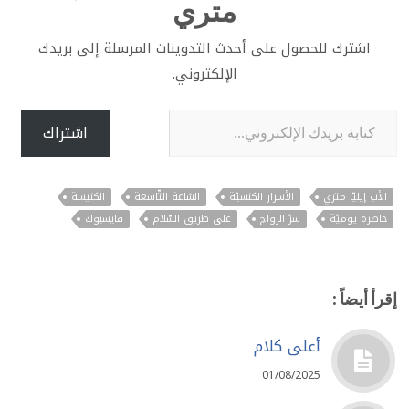
متري
اشترك للحصول على أحدث التدوينات المرسلة إلى بريدك
الإلكتروني.
كتابة بريدك الإلكتروني...
اشتراك
الأب إيليّا متري
الأسرار الكنسيّة
السّاعة التّاسعة
الكنيسة
خاطرة يوميّة
سرّ الزواج
على طريق السّلام
فايسبوك
إقرأ أيضاً :
أعلى كلام
01/08/2025