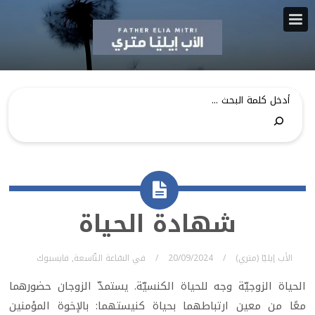
شهادة الحياة
الأب إيليّا (متري)
20/09/2024
في
السّاعة التّاسعة
,
فايسبوك
الحياة الزوجيّة وجه للحياة الكنسيّة. يستمدّ الزوجان حضورهما
معًا من معين ارتباطهما بحياة كنيستهما: بالإخوة المؤمنين