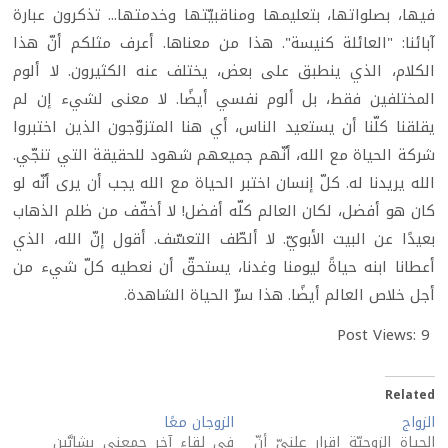
فيها، بصلواتها، بتعليمها ومناقبيّتها وخدمتها... تذكرون عبارة
آبائنا: "العائلة كنيسة". هذا من معناها. أعرف مثلكم أنّ هذا
الكلام، الذي ينطبق على بعض، يختلف عنه الكثيرون. لا ألوم
المختلفين فقط، بل ألوم نفسي أيضًا. لا معنى لشيء إن لم
يقلقنا كلّنا أن يستعيد الناس، أي هنا المتزوّجون الذين اختبروا
شركة الحياة مع الله، أنّهم جميعهم شهود للحقيقة التي تنجّي.
الله يريدنا له. كلّ إنسان اختبر الحياة مع الله يجب أن يرى أنّه لو
كان هو أفضل، لكان العالم كلّه أفضل! لا أخفّف من ظلم الذهاب
بعيدًا عن البيت الأبويّ. لا ألطّف التعسّف. أقول إنّ الله، الذي
أعطانا ابنه حياةً ليومنا وغدنا، يستحقّ أن نعطيه كلّ شيء من
أجل خلاص العالم أيضًا. هذا سرّ الحياة الشاهدة.
Post Views:
9
Related
الزواج
الزوجان معًا
الحياة الزوجيّة إقرار علنيّ أنّ
في لقاء آخر جمعني بشابَّين