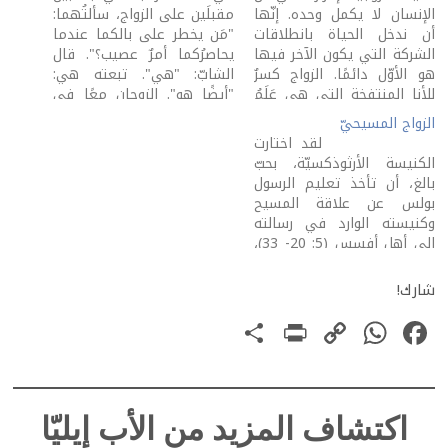
الإنسان لا يكمل وحده. إنّها
مقبلَين على الزواج، سألتُهما:
أن ندخل الحياة بانطلاقات
"مَن يخطر على بالكما عندما
الشركة التي يكون الآخر فيها
يحاصرُكما أمرٌ عصيب؟". قال
هو الأوّل دائمًا. الزواج كسرٌ
الشابّ: "هي". تبعته هي:
للأنا المنتفخة التي هي عَلَمُ
"أيضًا هو". الزوجان معًا في
حياتنا في معظم الأحيان.
حضورهما وفي غيابهما. ليس
الزواج المسيحيّ
قبل الزواج، الناس، الذين
المجال الآن للاستغراق في
لقد اختارت
أشاركهم في منزل واحد،
الكلام على سلبيّات الحياة.
الكنيسة الأرثوذكسيّة، بحبّ
الذين أكتشف معهم أنّ
ولكنّنا لا نفهم شيئًا من
بالغ، أن تأخذ تعليم الرسول
الحياة مشتركة، هم أهلٌ
الحياة الزوجيّة إن اعتبرنا أنّ
بولس عن علاقة المسيح
وأقارب.…
سلبيّاتها…
وكنيسته الوارد في رسالته
إلى أهل أفسس (5: 20- 33)،
وأن تعكسه على المسيحيّين
المتزوّجين. فالمقطع هو إحدى
شارك!
التلاوتين الخاصّتين بخدمة
PrintFriendly
Share
WhatsApp
Copy
Facebook
الإكليل (التلاوة الثانية
اختارتها من إنجيل يوحنّا 2: 1-
Link
…
اكتشاف المزيد من الأب إيليّا