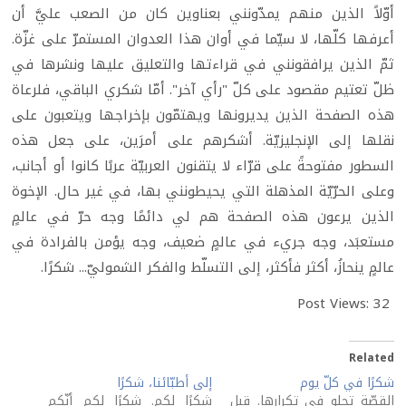
أوّلاً الذين منهم يمدّونني بعناوين كان من الصعب عليَّ أن
أعرفها كلّها، لا سيّما في أوان هذا العدوان المستمرّ على غزّة.
ثمّ الذين يرافقونني في قراءتها والتعليق عليها ونشرها في
ظلّ تعتيم مقصود على كلّ "رأي آخر". أمّا شكري الباقي، فلرعاة
هذه الصفحة الذين يديرونها ويهتمّون بإخراجها ويتعبون على
نقلها إلى الإنجليزيّة. أشكرهم على أمرَين، على جعل هذه
السطور مفتوحةً على قرّاء لا يتقنون العربيّة عربًا كانوا أو أجانب،
وعلى الحرّيّة المذهلة التي يحيطونني بها، في غير حال. الإخوة
الذين يرعون هذه الصفحة هم لي دائمًا وجه حرّ في عالمٍ
مستعبَد، وجه جريء في عالمٍ ضعيف، وجه يؤمن بالفرادة في
عالمٍ ينحازُ، أكثر فأكثر، إلى التسلّط والفكر الشموليّ... شكرًا.
Post Views:
32
Related
شكرًا في كلّ يوم
إلى أطبّائنا، شكرًا
القصّة تحلو في تكرارها. قبل
شكرًا لكم. شكرًا لكم أنّكم