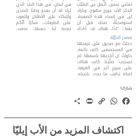
ثماني سنين، اتّصل بي الطيّب
في لبنان، في هذا البلد الذي
الذكر الأب جورج مسّوح، وبارك
يُِراد له أن يغدو وطنًا للصدى
لي في إنشاء هذه الصفحة.
وللبكاء على الأطلال وللموت
استوضحتُهُ. ضحك قبل أن
على الطرقات... شكرًا أنّكم
يقول: "إذًا، هناك مَن أرادك
تعزية لنا جميعًا، مرضى
على الفايسبوك. اسأل الأخ
ومرشّحين للمرض. شكرًا أنّكم
مصدر الحرّيّة
داني عبيد. فعلها معي من
تتفانون في خدمتنا، من قريب
دخلتُ مع صديق على غرفتها
قبل. أنشأ لي صفحتي،
ومن بعيد. شكرًا أنّكم
في المستشفى. كانت نائمة.
ومضى". بعد أن أنهينا
تنصرفون بمجّانيّة كريمة،
حاولتُ ان أناديها باسمها. لم
المكالمة، أخذني فكري إلى…
مجّانيّة كبيرة، إلى أناس
تستجب. صلّينا. كانت هناك،
تعرفونهم…
على سريرٍ آخر في الغرفة،
امراة تراقب ما يجري بانتباه.
كان معها أمام سريرها رجل
وامرأتان. كانت وجوههم
شارك!
تصارع من أجل أن تُرى أنّها
PrintFriendly
Share
WhatsApp
Copy
Facebook
طبيعيّة. الوجه المستسلم
للقلق، للقلق الشديد، كان
Link
وجه…
اكتشاف المزيد من الأب إيليّا