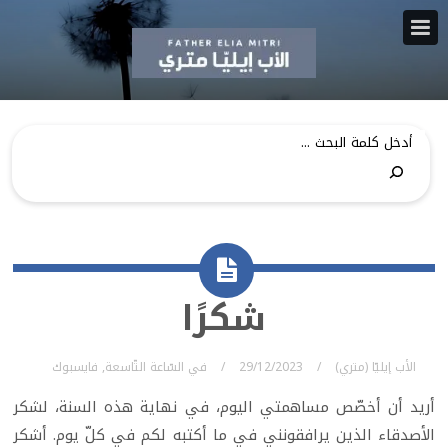
شكرًا
الأب إيليّا (متري)
29/12/2023
في
السّاعة التّاسعة
,
فايسبوك
أريد أن أخصّص مساهمتي اليوم، في نهاية هذه السنة، لشكر
الأصدقاء الذين يرافقونني في ما أكتبه لكم في كلّ يوم. أشكر