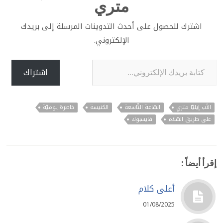
متري
اشترك للحصول على أحدث التدوينات المرسلة إلى بريدك
الإلكتروني.
كتابة بريدك الإلكتروني...
اشتراك
الأب إيليّا متري
السّاعة التّاسعة
الكنيسة
خاطرة يوميّة
على طريق السّلام
فايسبوك
إقرأ أيضاً :
أعلى كلام
01/08/2025