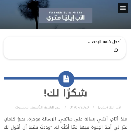
شكرًا لك!
الأب إيليّا (متري)
31/07/2020
في
السّاعة التّاسعة
,
فايسبوك
منذ أيّام، أتتني رسالة على هاتفي. الرسالة موجزة، بضعُ كلماتٍ
عبّر لي أحدُ الإخوة فيها عمّا أكنّه له. "وددتُ فقط أن أقول لك