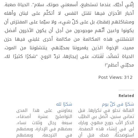
إنّني أحبّك. عندما تستطيع، أسمعني صوتك. سلام". الحياة صعبة.
أخبار الأحزان فيها تقتل النفس. لا أتكلّم على لبنان وأهله
ومشاكلهم (فقط)، بل على كلّ شيء، ولا سيّما على المفترَض أن
يكونوا واعين أنّهم موجودون من أجل أن يكون الآخرون أفضل.
انتشلتني هذه المكالمة من مكالمة أخرى غلبني فيها حزن
مميت. الإخوة الذين يغمروننا بمحبّتهم، ينتشلوننا من الموت.
الحياة تَسَانُد، لَفَتات، على إيجازها، تردّ الروح. "شكرًا كثيرًا لك.
محبّتي أعظم"!
Post Views:
312
Related
شكرًا في كلّ يوم
شكرًا لله
القصّة تحلو في تكرارها. قبل
يعاونني على هذا المدى
ثماني سنين، اتّصل بي الطيّب
التواصليّ عشرة أصدقاء،
الذكر الأب جورج مسّوح، وبارك
سبعة رجال وثلاث نساء.
لي في إنشاء هذه الصفحة.
بعضهم في الإدارة، وبعضهم
استوضحتُهُ. ضحك قبل أن
في الترجمة، وبعضهم