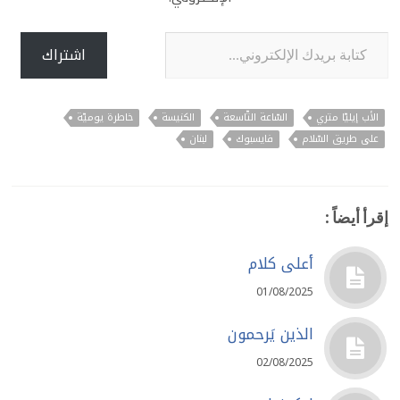
كتابة بريدك الإلكتروني...
اشتراك
الأب إيليّا متري
السّاعة التّاسعة
الكنيسة
خاطرة يوميّة
على طريق السّلام
فايسبوك
لبنان
إقرأ أيضاً :
أعلى كلام
01/08/2025
الذين يَرحمون
02/08/2025