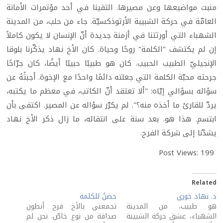
منبت مواضيعها وعن مصيرها. التقينا في أحد مؤتمرات الأمانة
العامّة في حركة الشبيبة الأرثوذكسيّة. جاء من حلب، من المدينة
الشهباء التي أورثتنا في أزمنة جديدة أنّ الإنسان لا يكون كاملاً
إن لم يكتشف "الكلمة" روحًا وحياة. كان الأخ نهاد يذكّرنا بلوقا
الإنجيليّ الطبيب الحبيب. كان هو طبيبًا حبيبًا أيضًا، كان جرّاحًا
جرحته محبّة الكلمة التي جعلته دائمًا واحدًا مع الإخوة. أجبتُهُ عن
سؤاله بسؤالي إيّاه: "ألا تعتقد أنّ الكاتب، في معظم ما يكتبه،
يردّ للقارئ ما أخذه منه؟". لم يكرّر سؤاله عن المصير. اكتفى بأن
ابتسم. هذا هو. بعد سنة على انتقاله، ما زال ذكر الأخ نهاد
يشدّنا إلى شركة الفرح.
Post Views:
199
Related
د. نهاد خوري
حضنٌ للكلمة
هو طبيب، من المدينة
تجمعني بالأخ فرح أنطون
الشهباء، عشق حركة الشبيبة
صداقة من نوع خاصّ. نحن لم