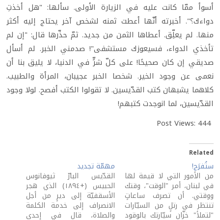
أسوأ ممّا كانت عليه في الزيارة الأولى. سألها: "هل أخذتِ
دواءك؟". أخبرته أنّها أعطت ثمنه لشخص آخر يحتاج إليه أكثر
منها. لم يعلِّق. أعطاها الثمن من جديد. ثمّ حذّرها قال: "إن لم
تأخذي الدواء، فسيعوزك مستشفى"! صدمني الخبر. لم أسأل
صديقي إن كان صحيحًا! على كلّ شرٍّ في الدنيا، لا يليق بنا أن
نعمى عن وجود الخير. شخصا الخبر عجيبان، المرأة والطبيب.
كلاهما يشبهان كتب القدّيسين. لا تقولوا الكتب أفصح. لولا وجود
القدّيسين، لما انوجدت كتبهم!
Post Views:
444
Related
ستُفرَج!
مهمّة تجديد
من الأمور التي لا قيمة لها
القدّيس البارّ ثيوفانوس
في لبنان، أمر "الوقت"، وقتك
الحبيس (+١٨٩٤) الذي هجر
ووقتي. أن تصرف ساعاتٍ
الأسقفيّة إلى ديرٍ من أجل
تنتظر في رتلٍ من السيّارات
الانصراف إلى خدمة الكلمة
"لتملأ" خزّان سيّارتك بالوقود
والصلاة، قال في إحدى