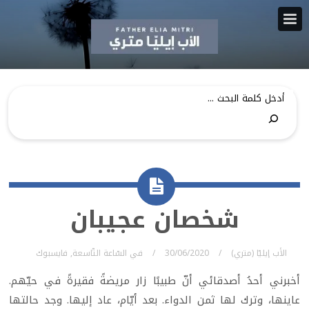
شخصان عجيبان
الأب إيليّا (متري)
30/06/2020
في
السّاعة التّاسعة
,
فايسبوك
أخبرني أحدُ أصدقائي أنّ طبيبًا زار مريضةً فقيرةً في حيّهم.
عاينها، وترك لها ثمن الدواء. بعد أيّام، عاد إليها. وجد حالتها