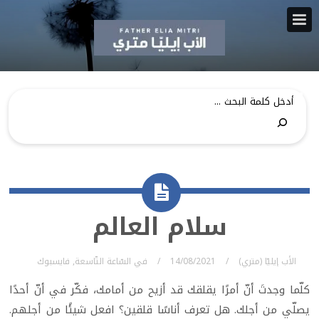
سلام العالم
الأب إيليّا (متري)
14/08/2021
في
السّاعة التّاسعة
,
فايسبوك
كلّما وجدتَ أنّ أمرًا يقلقك قد أزيح من أمامك، فكّر في أنّ أحدًا
يصلّي من أجلك. هل تعرف أناسًا قلقين؟ افعل شيئًا من أجلهم.