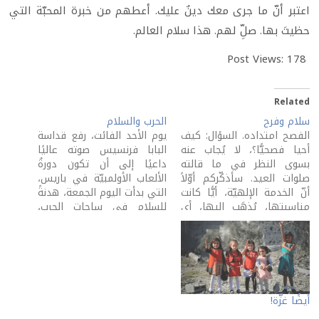
اعتبر أنّ ما جرى معك دينٌ عليك. أعطهم من خبرة المحبّة التي
حظيتَ بها. صلِّ لهم. هذا سلام العالم.
Post Views:
178
Related
سلام وفرح
الحرب والسلام
الفصح امتداده. السؤال: كيف
يوم الأحد الفائت، رفع قداسة
أحيا فصحيًّا؟، لا يُجاب عنه
البابا فرنسيس صوته عاليًا
بسوى النظر في ما قالته
داعيًا إلى أن تكون دورةُ
صلوات العيد. سأذكّركم أوّلاً
الألعاب الأولمبيّة في باريس،
أنّ الخدمة الإلهيّة، أيًّا كانت
التي بدأت اليوم الجمعة، هدنةً
مناسبتها، يُذهَب إليها، أي
للسلام في ساحات الحرب،
يَستعدُّ المؤمنُ لها، ثمّ
المعلومة منها والمنسيّة.
يحملها معه في خروجه
هذه الدعوة، المعروفة في
منها. الفصح معلوم
التاريخ، اعتمدها قداسته
الاستعداد له. السؤال ما الذي
للتذكير بـ"أنّ الحرب (أيّ حرب)
يحضّنا الفصح على أن نحمله
هزيمة"! كان البابا يخاطب
في خروجنا…
العالم عبر مصلّين احتشدوا…
أيضًا غزّة!