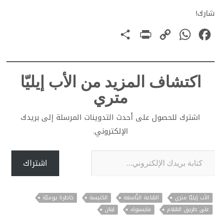
شارك!
PrintFriendly
Share
WhatsApp
Copy
Facebook
Link
اكتشاف المزيد من الأب إيليّا
متري
اشترك للحصول على أحدث التدوينات المرسلة إلى بريدك
الإلكتروني.
كتابة بريدك الإلكتروني...
اشتراك
الأب إيليّا متري
السّاعة التّاسعة
الكنيسة
خاطرة يوميّة
على طريق السّلام
فايسبوك
لبنان