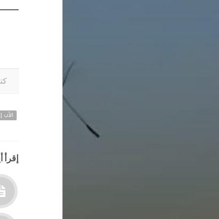
كتابة بريدك ا
الأب إي
إقرأ أي