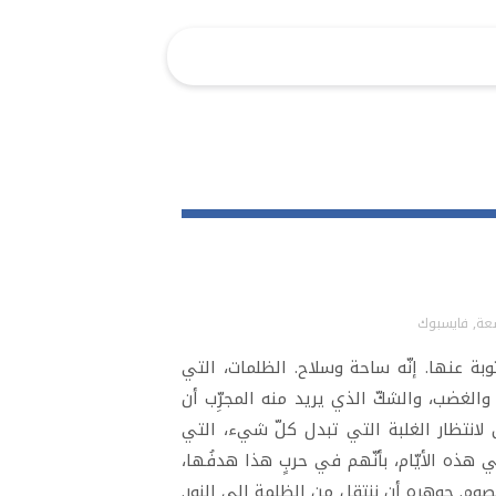
سعة
,
فايسبوك
وبة عنها. إنّه ساحة وسلاح. الظلمات، التي
الغضب، والشكّ الذي يريد منه المجرِّب أن
 لانتظار الغلبة التي تبدل كلّ شيء، التي
هذه الأيّام، بأنّهم في حربٍ هذا هدفُها،
م. جوهره أن ننتقل من الظلمة إلى النور.