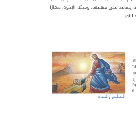
ا يساعد على فهمها، ومحبّة الإخوة، صغارًا
للنور.
ها
ات
و،
إن
تُ
لا
التعليم والحياة
ا.