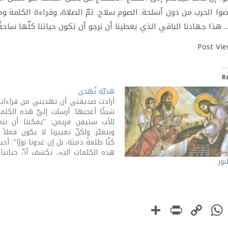
ضوا الحرب من دون أسلحة. الصوم سلاح. ثمّ الصلاة، وقراءة الكلمة وم
ا... هذا جهادنا الباقي الذي يعطينا أن نرجو أن تكون حياتنا كلّها ساحةً 
Post Vie
R
هديّة تُهدى
أرادت صديقتي أن تهديني من قراءات
شيئًا أعجبها. أرسلت إليَّ هذه الكلم
للأب ستيفن فريمن: "يمكننا أن ننم
ونتغيّر. ولكنّ تغييرنا لا يكون فعلاً 
كنّا ظلمةً دمثة، بل إن غدونا نورًا". أحبب
هذه الكلمات التي تكشف أنّ حياتنا 
نور
تكون جديدةً إن لم نكن لله، قلبًا وقالبً
لاحظوا! هذه…
PrintFriendly
Share
WhatsApp
Copy
Faceboo
Link