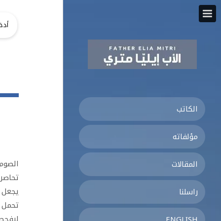
الكاتب
مؤلفاته
الصوم 
المقالات
تحاصرن
يجعل ح
راسلنا
تحمل م
ليفحصو
ENGLISH