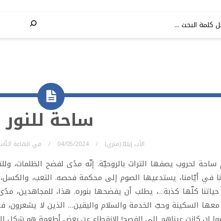
ساحة للنور
الأب إيليّا (متري)
04/05/2024
في
السّاعة التّا
ساحة لحروب يصفها التراث بالروحيّة. إنّه مدًى لفضح الظلمات، وللت
ا في أيّامنا، يستدعيها الصوم إلى محكمة فحصه. التعب، والكسل، و
ياتنا كلّها كذبة…، يطلب أن يفضحها بنوره. هذا، للمجاهدين، مدًى
عها السكينة وحبّ الخدمة والسلام واليقين… الذين لا يشعرون، في 
ا إن كانت عيناهم إلى الفصح! الانقطاع عن بعض أطعمة هو شكل الصو