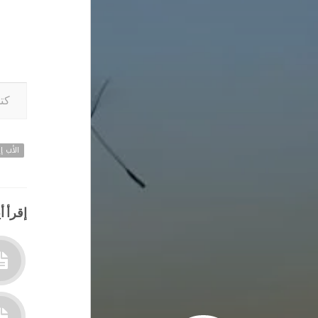
كتابة بريدك ا
الأب إي
إقرأ أي