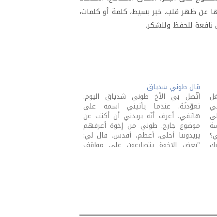
ها عن ظهر قلب. خبر بسيط، كلمة أو كلمات،
نافعة للحفظ وللشكر.
قال طوني شدياق
غل
اتّصل بي الأخ طوني شدياق اليوم.
في
تعوّدتُهُ. عندما يأتيني اسمه على
لى
هاتفي، أعرف أنّه يريدني أن أكتب عن
سة
موضوع جارح. طوني من إخوة أعرفهم
ي؟
يريدوننا أحلى، أعظم، أقدس. قال لي:
ك
"بعض الإخوة يتصارعون على مواقف
بي
سياسيّة. يشتمون بعضهم علنًا كما لو
م.
أنّهم غرباء. يتنازلون، في ألفاظهم، عن
أنّهم "جسد المسيح"…