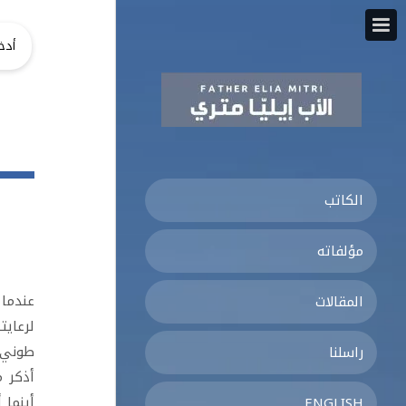
الكاتب
مؤلفاته
عندما 
المقالات
لرعايت
طوني خ
راسلنا
أذكر م
أينما 
ENGLISH