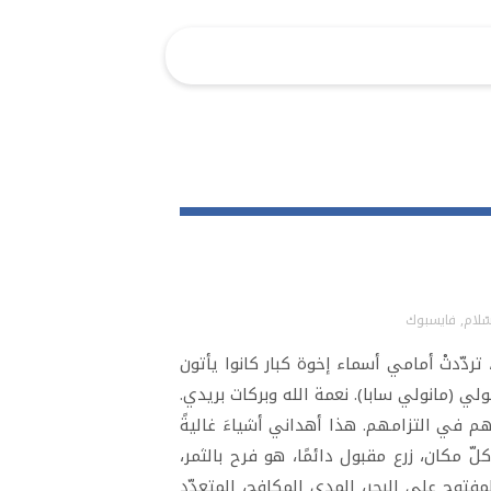
ّلام
,
فايسبوك
تردّدتْ أمامي أسماء إخوة كبار كانوا يأتون
لي (مانولي سابا). نعمة الله وبركات بريدي.
 في التزامهم. هذا أهداني أشياءَ غاليةً
ي كلّ مكان، زرع مقبول دائمًا، هو فرح بالثمر،
المفتوح على البحر، المدى المكافح، المتعدّد