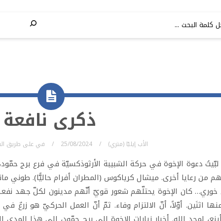
ذكرى نافعة
الأب إيليّا (متري)
25/08/2024
في
على طريق الس
لبّيتُ دعوة الإخوة في حركة الشبيبة الأرثوذكسيّة في فرع برج حمّود، 
هم من رعايا أخرى. ميشال كرياكوس (المطران أفرام حاليًّا). طوني مانو
وري… كان الإخوة يحتلّهم شعور قويّ أنّهم مدينون لكلّ جهد نفعهم
نها اثنَين. أوّلاً، أنّ الالتزام وفاء. ثمّ أنّ العمل الحركيّ هو زرعٌ ف
أينع، لمجد الله. أخبار زيارات الإخوة إلى برج حمّود، إلى هذا المدى 