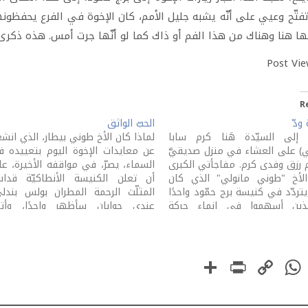
فتّح وعيي على أنّه يشبه جليل الأمم، كان الإخوة في الفرع يحفظون
 هنا وهناك من هذا الفم أو ذاك كما لو أنّها جرت أمس. هذه ذكرى 
Post Vie
R
 ودّ
الحبّ الواثق
ُ إلى السيّدة هَنا كرم سابا
لماذا كان الأخ طوني بيطار، الذي انش
ي) على العشاء في منزل صديقيَّ
عن معايدات الإخوة اليوم بتعييده 
م رزق وفدى كرم. مفاجأتي الكبرى
السماء، يصرّ، في مواقفه الأخيرة، ع
لأخ "طوني مانولي" الذي كان
أن تعلن الكنيسة الأنطاكيّة قدا
تردّد في كنيسة برج حمّود واحدًا
المثلّث الرحمة المطران بولس بندل
ذين أسهموا في إنماء حركة
عندي جوابان سأظهر واحدًا، وأتر
ة الأرثوذكسيّة فيها. كانت هذه
الثاني اليوم، إن عشنا، لغير يوم. جوا
َ الأولى التي أراه فيها، وجهًا
أنّ الأبناء هم أكثر مَن يعرفون آباءه
كان…
أعتقد أنّ…
PrintFriendly
Share
WhatsApp
Copy
Faceboo
Link