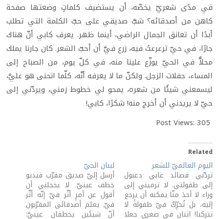
في مدًى شعريّ يخصّه، أن يستضيف كلماتٍ وضعتها صفحة
كاهن من أصدقائه؟ شبَّ صديقي على حبّ الكلمة التي تطلب
أبدًا أن تعانق الجمال الراضي، أينما ظهر. يعرف كابي أنّ هناك
جارًا، في حيّ ترعرعتُ فيه، زرع فيَّ أن أحبّ الشعر. كان جارنا يملك
محلاًّ في الحيّ يوزّع علينا منه، في كلّ يوم، من الصباح إلى
المساء، حفلات الزجل. ولكنّ ما لا يعرفه أنّه، كلّما انحنى هو عليَّ،
ليسمعني شيئًا من شعره، يمحو لي خطوط زمني، ويردّني إلى
حيّ لا يريدني أن أخرج منه! شكرًا، كابي!
Post Views:
305
Related
اليوم العالميّ للشعر
لبنان الحيّ
تردّني قصائد غابي دعبول
أرسل إليّ صديق مقرّب فيديو
إلى طفولتي. لا ترميني إلى
خطف عينيّ. لا يخجلني أن
وراء لا أحدَ منّا يمكنه أن يرجع
أقول عن أمرٍ أثّر فيّ إنّه أثّر
إليه، بل تُحرِّكُ فيّ طفولةً لا
فيّ. يعلم أصدقائي المقرّبون
تتركنا! اثنان في صغري جعلا
أنّ شيئَين يخطفان عينيَّ: