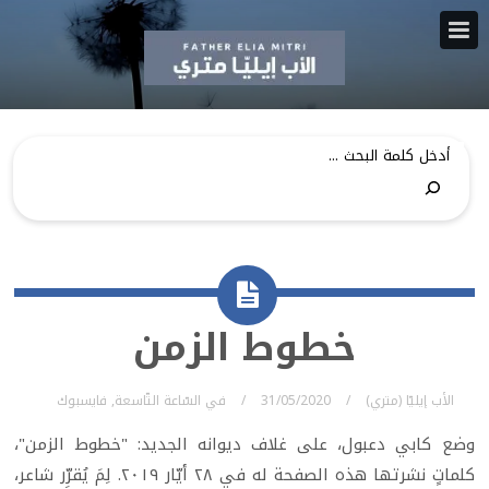
خطوط الزمن
الأب إيليّا (متري)
31/05/2020
في
السّاعة التّاسعة
,
فايسبوك
وضع كابي دعبول، على غلاف ديوانه الجديد: "خطوط الزمن"،
كلماتٍ نشرتها هذه الصفحة له في ٢٨ أيّار ٢٠١٩. لِمَ يُقرِّر شاعر،