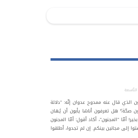
 التّاسعة
جنون الذي قال عنه ممدوح عدوان إنّه: "دلالة
 صحّة؟ هل تعرفون أناسًا يأبون أن يُهان
خير! أمّا "المجنون"، أكاد أقول: أمّا المجنون
وا إلى مجانين بينكم. إن لم تجدوا، أطلقوا