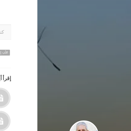
كتابة بريدك ا
الأب إي
إقرأ أي