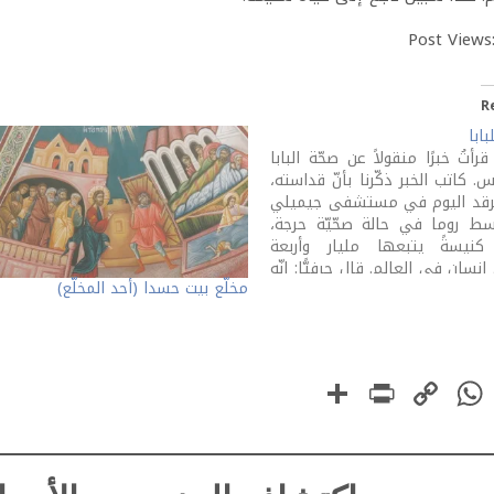
Post Views
R
بابا
أتُ خبرًا منقولاً عن صحّة البابا
. كاتب الخبر ذكّرنا بأنّ قداسته،
رقد اليوم في مستشفى جيميلي
 روما في حالة صحّيّة حرجة،
كنيسةً يتبعها مليار وأربعة
إنسان في العالم. قال حرفيًّا: إنّه
مخلّع بيت حسدا (أحد المخلّع)
َر منهم جميعًا أن يصلّوا من أجل
". أصارحكم، أحزنتني هذه
ة…
PrintFriendly
Share
WhatsApp
Copy
Faceboo
Link