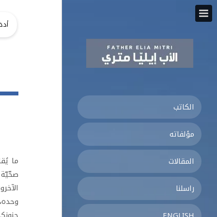
الكاتب
مؤلفاته
ما يُق
المقالات
صحّيّة
الآخرون
راسلنا
وحده، 
جنونكم
ENGLISH