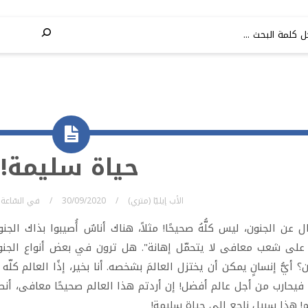
حياة سليمة!
الأب إيليّا (متري)
30/09/2020
في
السّاعة
ال عن الجنون، ليس كلُّهُ صحيحًا! مثلاً، هناك أناسٌ أُصيبوا بذاك ال
 على شعب معافى لا يتحمّل إهانة". هل ترون في بعض أنواع الجنون
؟ أيُّ إنسانٍ يمكن أن يختزل العالمَ بشخصه. أنا بخير، إذًا العالم كلّه ب
فيحارب من أجل عالم أفضل! إن أردتم هذا العالم صحيحًا معافى، أنصت
! هذا سبيل ناجع إلى حياة سليمة!