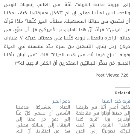
إلى بيروت: مدينة الغرباء". ثمّة، في العالم، إيقونات للوعي
وللحبّ، ليس لعينَينا معنى إن لم تتكحّل بمعرفتها. كيف يمكننا
أن نحتضن، في حياتنا المستعجلة، مطلاّت الخير كلّها؟ ماذا قرأتُ
عن "فيني"؟ قرأتُ أنّ هذا الملياردير الأميركيّ قرّر أن يوزّع، في
حياته الزاخرة بالعطاء، ثروته كلّها على جمعيّات خيريّة (٨ مليارات
دولار). رجل يقارب التسعين من عمره حدّد فلسفته في الحياة
بقوله: "تبرّع فيما أنت في هذه الحياة". قلتُ: "في لبنان يأكلنا
الجشع. مَن يذكّر اللبنانيّين المقتدرين أنّ الكفن لا جيب له؟"!
Post Views:
726
Related
قرية كندا العليا
دعم الخير
ذكرتُ أمس أنّنا، في طريقنا
الحياة المشتركة هدفها
إلى مدينة أوتاوا في مقاطعة
الأسمى أن يسعى كلّ منّا
أونتاريو، زرنا "قرية كندا
إلى دفعِ مَن معنا إلى
العليا". القرية، التي بُنيت
الارتقاء إلى إنسانيّة فضلى.
لتردّك تصويريًّا إلى القرن
هذا من اعتقادنا أنّ الله،