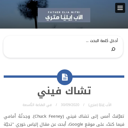
تشاك فيني
الأب إيليّا (متري)
30/09/2020
في
السّاعة التّاسعة
تعرّفتُ أمس إلى تشاك فيني (Chuck Feeney). وجدتُهُ أمامي
فيما كنتُ، على موقع Google، أبحث عن مقال إلياس خوري "تحيّة