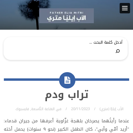
تراب ودم
الأب إيليّا (متري)
20/11/2023
في
السّاعة التّاسعة
,
فايسبوك
عندما رأيتُهما يصرخان بلهجة غزّاوية أعرفها من جيران قدماء:
"أريد أمّي وأبي"، كان الطفل الكبير (نحو ٩ سنوات) يحمل أخته