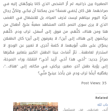
الصغيرة بين ذراعَيه. لم أرَ الشخص الذي كانا يتوجّهان إليه في
صراخهما. هل كان يُخفي نفسَهُ؟ نحن يمكننا أن نبكي. ولكنّ رجال
غزّة اليوم عيناهم ليست لذرف المياه، بل للانشغال في الغضب
الذي لا يرى سوى النصر. كانت المشاهد صعبةً عليَّ. أطفال من
هنا ومن هناك، كلّهم، من فوق إلى أسفل، تراب ودم. كلّهم
يركضون إلى هناك، إلى أين؟، لا يعرفون إلى أين! كان الطفلان
يصرّان على طلب أبوَيهما. لا كلمة أخرى. لا تعبير عن الوجع. لا
استدرار لعاطفة… ثمّ أضاءت عينا الطفل الكبير بتعابير فسَّرَها
صراخٌ جديد: "أخي. هذا أخي. أريد أخي"! انتقلنا، وراء الصرخة،
إلى رؤية طفل آخر، صغير، يركض، في مكانه، إلى "هناك…"،
يغطّيه أيضًا تراب ودم. مَن يأخذ عينيَّ منّي؟
Post Views:
35
Related
باب لله
أتى صديقي من مسلسل