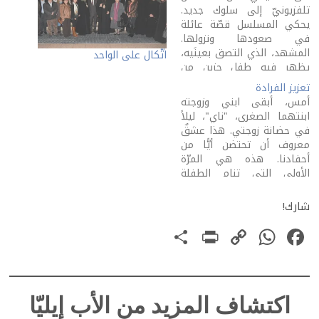
تلفزيونيّ إلى سلوك جديد.
يحكي المسلسل قصّة عائلة
في صعودها ونزولها.
المشهد، الذي التصق بعينَيه،
اتّكال على الواحد
يظهر فيه طفل حزين من
غياب أبيه عن حفلة مواهب،
تعزيز الفرادة
أعدّتها مدرسته، كانت له
أمس، أبقى ابني وزوجته
مشاركة فيها. رأى، صديقي
ابنتهما الصغرى، "ناي"، ليلاً
وطفل المسلسل معه، أنّ
في حضانة زوجتي. هذا عشقٌ
الأهالي كانوا كلّهم يشغلون
معروف أن تحتضن أيًّا من
مقاعد مسرح المدرسة. كلّهم
أحفادنا. هذه هي المرّة
الأولى التي تنام الطفلة
فيها عندنا في البيت. رأيتُ
قلقًا، أعرفه، على وجهها.
شارك!
زوجتي ربّت أولادنا الثلاثة،
PrintFriendly
Share
WhatsApp
Copy
Facebook
وتسهم في حضانة أحفادنا
بفرح ليس فيه تأفُّف أو
Link
استسلام لتعب.…
اكتشاف المزيد من الأب إيليّا