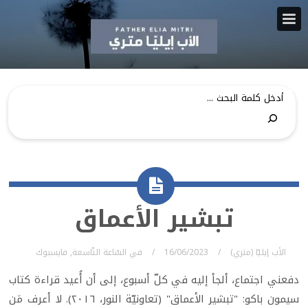
تبشير الأعماق
الأب إيليّا (متري)
16/06/2023
في
السّاعة التّاسعة
,
فايسبوك
دفعني اجتماع، ألجأ إليه في كلّ أسبوع، إلى أن أُعيد قراءة كتاب
سيمون باكو: "تبشير الأعماق" (تعاونيّة النور، ٢٠١٦). لا أعرف مَن