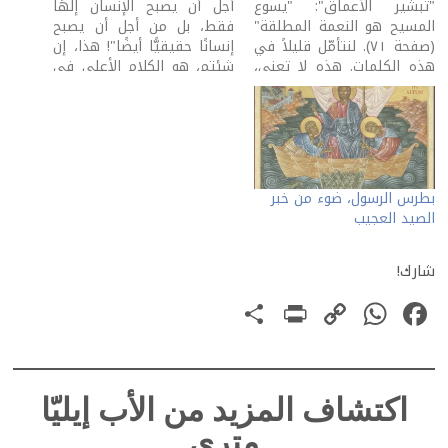
"تبشير الأعماق": "يسوع
أجل أن يصبح الإنسان إلهًا
المسيح هو النعمة المطلقة"
فقط، بل من أجل أن يصبح
(صفحة ٧١). لنتأمّل قليلاً في
إنسانًا حقيقيًّا أيضًا"! هذا، إن
هذه الكلمات. هذه لا تعني،
شئتم، هو الكلام الأعلى في
فقط، أنّ يسوع هو نبعُ النِعم
المسيحيّة التي هي أن نعتنق
التي تدعونا كلمتُهُ إلى
الآتي "الآن وهنا". ليس من
قبولها وتثميرها، بل أيضًا أنّه
إيماننا أن نؤجّل قبول إنعامات
لا معنى لأيّ شيء، نطلبه
الله علينا، أي أن…
إلى الله، إن لم نطلبه…
بطرس الرسول، ضوء من خبر
الصيد العجيب
شارك!
PrintFriendly
Share
WhatsApp
Copy
Facebook
Link
اكتشاف المزيد من الأب إيليّا
متري