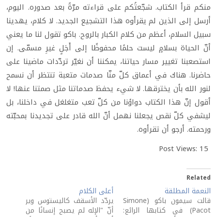
منكم قرأ الكتاب. شجّعتُكم على قراءته مرّةً بعد صدوره. اليوم،
أرسل إلى الذين لم يقرأوه هذا التشجيع الجديد. لا كلام، يهدينا
سبيل السلام، أعظم من كلام الكبار بالروح. باكو تقول لنا ما يعني
أنّ الحياة بسلامٍ ليست حلمًا محفوظًا إلى أَجَلٍ غيرِ مسمّى. إن
استصعبنا تغيير مسار حياتنا، يمكننا أن نغيّر تردّدات ماضينا على
حاضرنا. هناك في أعماق كلّ منّا صدمات متعبة تنتظر أن نسمح
لنور الله بأن يخترقها. لا شيء يحفظ صدماتنا مثل صمتنا عنها! لا
أقول إنّ هذا الكتاب دواؤنا من كلّ تعب متغلغل في داخلنا، بل
ليشفي كلّ نقص يجعلنا نهمل أنّ الله قادر على تجديدنا بمحبّته
ورحمته. أرجو أن تقرأوه.
Post Views:
15
Related
النعمة المطلقة
أعلى الكلام
قالت سيمون باكو (Simone
يردّد الأسقف كاليستوس وير
Pacot) في كتابها الرائع:
أنّ "الإله لم يصبح إنسانًا من