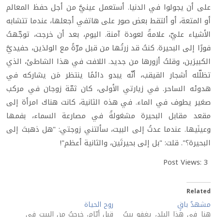
على أن يجولوا في الدنيا. أستعمل عينيَّ من أجل حفظ المعالم
أو المتعة، أو ألتقط بعض صور على هاتفي أجعلها، عندما تتشابه
الأشياء عليّ، علامةً لعودة آمنة. اليوم، بعد أن خرجت، توجّهتُ
فورًا إلى البحيرة. كنتُ قد زرتُها من قبل مرّةً مع الولدَين، حفيديَّ
الكبيرَين، وقلتُ أزورها من جديد. اللافت في هذا الشاطئ، الذي
تظلّله أشجار القيقب، أنّه يبدو دائمًا ينتظر مَن يشاركه في
هدوئه الساحر. في زيارتي الأولى، كان ثمّة زوجان في مركب
صغير يطوف في الماء. في هذه الثانية، كانت هناك امرأة إلى
مقعد مقابل البحيرة مشغولةً في مصارعة السماء، بفمها
وعينَيها. عندما عدتُ إلى البيت، سألتني زوجتي: "هل ذهبتَ إلى
البحيرة؟". قلت: "بل إلى بحيرتَين، والثانية أعظم"!
Post Views:
3
Related
مشهدٌ باقٍ
روح الحياة
هنا في هذا البلد، يغفو بيتُ
قبل أيّام، خرجتُ من البيت في