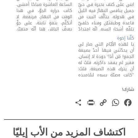
ابني على كتف بحيرة في حيّ
الساعة العاشرة صباحًا أمشي.
جميل ينافس النهارُ فيه الليلَ
كانت حرارة الجوّ، في هذا
في هدوئه. يتألّف البيت من
الوقت من النهار، مرتفعة. لا
قاعدة وطبقتَيْن وفناء خلفيّ
أتكلّم، بثقةٍ ثابتة، على جوٍّ
تلفّه أشجار السرو. إنّه امتدادٌ
يعرفُ الناسُ هنا أنّه متغيّر.
للحيّ الذي يقع فيه، واحدٌ
امرأة، كانت مقابلي على
كلّنا إخوة
هندسيًّا معه. البيوت، هنا في
درّاجة هوائيّة، عندما اقتربت
يا لهذه الأيّام التي صار لي
الحيّ، كلّها مستقلّة
منّي، نظرت إليَّ، وقالت لي
أن يحدّثني فيها أحدٌ بصيغة
وطبقاتها متقاربة. أكتب هذه
بفرنسيّة كبكيّة (Français
الجمع! مَن أنا؟ دودة لا إنسان.
التفاصيل فيما…
Québécois): "الجوّ حارّ، اليوم.
فقير لم يفقد ذاكرته. قلتُ له
…
أن يترك هذه الصيغة. قلتُ:
"كانت وصيّة يسوع لتلاميذه
قبل ذهابه إلى صلبه: "أنتم
جميعًا إخوة" (متّى ٢٣: ٨)".
شارك!
صمتَ ينتظر ما الذي سأقوله
PrintFriendly
Share
WhatsApp
Copy
Facebook
له بعد. "هذا…
Link
اكتشاف المزيد من الأب إيليّا