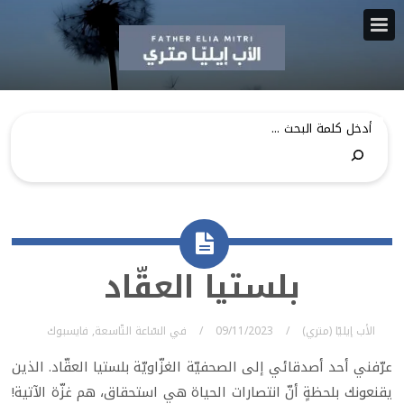
بلستيا العقّاد
الأب إيليّا (متري)
09/11/2023
في
السّاعة التّاسعة
,
فايسبوك
عرّفني أحد أصدقائي إلى الصحفيّة الغزّاويّة بلستيا العقّاد. الذين
يقنعونك بلحظةٍ أنّ انتصارات الحياة هي استحقاق، هم غزّة الآتية!