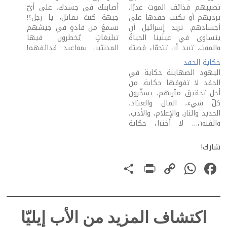
تصيبهم قذائف الموت غدرًا،
أصابتك في جسدك. على أيّ
ترديهم أو تكتب حقدها على
جبهة كنتَ تقاتل، يا رجل؟!
أجسادهم. تريد إسرائيل أن
نسمعُ من قادةٍ في جيشهم
يتساوى في عينَينا الحياةُ
تبليغاتٍ يُخطرون فيها
والموت. تريد أن تتحوّل قضيّة
المدنيّين بمواعيد قذائفهم!
اعتدائها علينا إلى مجرّد
هل أخطروكم؟ هل التزمتَ
حكاية الحقد
أرقام مصابين تتصاعد يومًا
القرية الجميلة التي تخدمها
اليهود الصهاينة حكاية في
فيومًا. تريد، في إصرارها على
في جنوب لبنان، رغم
الحقد لا تفوقها حكاية. من
القتل، على قتلنا، أن تقتل
إخطارهم؟ أكتب لك من بعيد
أجل تحقيق مآربهم، يسخّرون
أحاسيسنا. تريدنا أن نشبه
يجعلني في قلق كبير عليك
كلّ شيء، المال والعتاد،
سائقًا يقف…
وعلى البلد.…
الحديد والنار، والإعلام، والأدب،
والفنون… لا أختزل حكاية
الحقد إن ذكرتُ منظّمة "أوري
تزافون" (استيقظ يا شمال)
شارك!
التي تدعو إلى "الاستيطان
PrintFriendly
Share
WhatsApp
Copy
Facebook
في جنوب لبنان"! تصوّروا أنّ
هذه المنظّمة نشرت لأستاذ
Link
محاضر في جامعة…
اكتشاف المزيد من الأب إيليّا