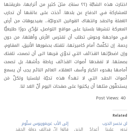
اختارت هذه الشابّة (٢٢ سنة)، مثلَ كثيرٍ من أترابها، طريقتها
للمشاركة في الدفاع عن بلدها. أخذت على عاتقها أن تحارب
الغفلة والحقد وانتهاك القوانين الدوليّة... بفيديوهات من أرض
المعركة تنشرها بلستيا على مواقع التواصل، تؤدّي دورًا طليعيًّا
في مواجهة وحوش تطلب أن تفترس الأرض وأهلها، من دون
رحمة. إن تكلّمتْ أمام كاميرتها، تلفتك بحضورها الأنيق، المقاوم،
وإن اضطرّتها القذائف التي تدوّي قربها الى أن تصمت، تلفتك
بصمتها. لا تفقدها أصوات القذائف رباطة جأشها، بل تصمت
أمامها بهدوء الكبار وأسف العقلاء. العالم النائم يجب أن يسمع
أصوات الحقد التي لا تهدأ! هذه تحيّة لبلستيا ولكلّ مَن
يستحقّون مثلها أن يكتبوا على صفحات اليوم أنّ الغد لنا.
Post Views:
40
Related
لن نخسر الحرب
إلى الأب غريغوريوس سلّوم
تدور علينا أعدادُ الذين
قالوا إنّ قذائف دولة الحقد