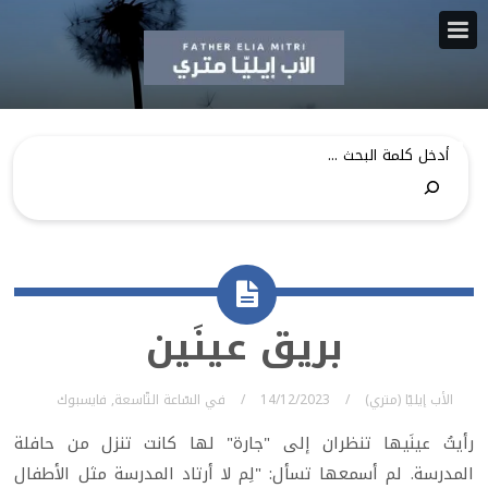
بريق عينَين
الأب إيليّا (متري)
14/12/2023
في
السّاعة التّاسعة
,
فايسبوك
رأيتُ عينَيها تنظران إلى "جارة" لها كانت تنزل من حافلة
المدرسة. لم أسمعها تسأل: "لِم لا أرتاد المدرسة مثل الأطفال