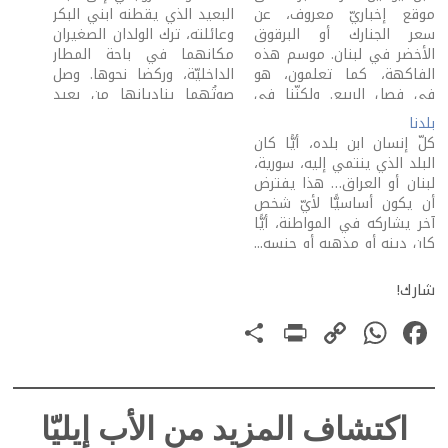
موقع إخباريّ معروف، عن
البعيد الذي يقطنه ابني البكر
سعر الجنارك أو البرقوق
وعائلته، ترك الولدان الصغيران
الأخضر في لبنان. موسم هذه
مكانهما في باحة المطار
الفاكهة، كما تعلمون، هو
الداخليّة، وركضا نحوها. وصل
في فصل الربيع. ولكنّنا في
صوتُهما يناديانها من بعيد
هذا البلد العجيب، على فقرنا
باسمها إلى هنا! عناق،
بلدنا
المتعاظم، نحبّ أن نتفاصح، أن
قبلات، دموع، ورقص. الشيء،
كلّ إنسان ابن بلده، أيًّا كان
نظهر أنّنا أهلٌ للاستيراد، أنّنا
الذي صعب عليَّ فهمُهُ، هو أن
البلد الذي ينتمي إليه، سورية،
بلدُ الخير والحياة! مَن سوى
يبكي طفل من الفرح! كيف
لبنان أو العراق… هذا يفترض
الجاحد، في لبنان…
يبكي طفل من الفرح؟!
أن يكون أساسيًّا لأيّ شخص
عندما…
آخر يشاركه في المواطنة، أيًّا
كان دينه أو مذهبه أو جنسه...
عندي صديق من العراق هاجر
إلى بلد بعيد. كان، مثل
شارك!
عراقيّين كثيرين نزلوا في
PrintFriendly
Share
WhatsApp
Copy
Facebook
لبنان، يعطي عينَيه للخارج.…
Link
اكتشاف المزيد من الأب إيليّا