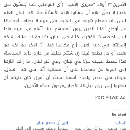
الآخرين؟"! أولاد "مديري الأبنية" (أي النواطير، كما يُسمَّون في
بلدنا) لا يحقّ لهم أن يسألوا هذه الأسئلة علنًا. هذا لبنان العلم
الذي بات معظم شبابه في الغربة، في غربة لا تختلف أوجاعها
عن أوجاع أهلنا الذين يرون أنفسهم بيننا أنّهم في غربة. هذا
ليس اضطهادًا للفقراء. كلّنا، في لبنان، بتنا فقراء. هناك شركة
إنسانيّة، في دنيا العرب، زُرع مكانَها فينا أنّ الآخر هو آخر، هو
بعيد، أو جار يطمع فينا. إن شئتم تحليلاً من خارج عالم السياسة،
هذا حصدنا نتيجته حربًا في لبنان، وفي غير لبنان، ما زالت آثارها
إلى اليوم! مَن يساعدنا على أن نستعيد أنّنا، في هذا المدى،
شركاء في مصير واحد؟! آسف! نسيتُ أن أقول: كان عليكم أن
تنظروا إلى بريق عينَيها. الأحرار يفرحون بتقدّم الآخرين.
Post Views:
32
Related
الجنارك
إلى أن يصحو لبنان
قبل يومَين، قرأتُ خبرًا، على
عندما وصلت زوجتي إلى البلد