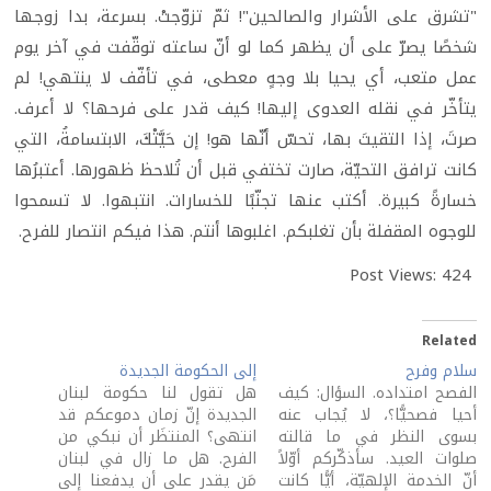
"تشرق على الأشرار والصالحين"! ثمّ تزوّجتْ. بسرعة، بدا زوجها
شخصًا يصرّ على أن يظهر كما لو أنّ ساعته توقّفت في آخر يوم
عمل متعب، أي يحيا بلا وجهٍ معطى، في تأفّف لا ينتهي! لم
يتأخّر في نقله العدوى إليها! كيف قدر على فرحها؟ لا أعرف.
صرتَ، إذا التقيتَ بها، تحسّ أنّها هو! إن حَيَّتْكَ، الابتسامةُ، التي
كانت ترافق التحيّة، صارت تختفي قبل أن تُلاحظ ظهورها. أعتبرُها
خسارةً كبيرة. أكتب عنها تجنّبًا للخسارات. انتبهوا. لا تسمحوا
للوجوه المقفلة بأن تغلبكم. اغلبوها أنتم. هذا فيكم انتصار للفرح.
Post Views:
424
Related
سلام وفرح
إلى الحكومة الجديدة
الفصح امتداده. السؤال: كيف
هل تقول لنا حكومة لبنان
أحيا فصحيًّا؟، لا يُجاب عنه
الجديدة إنّ زمان دموعكم قد
بسوى النظر في ما قالته
انتهى؟ المنتظَر أن نبكي من
صلوات العيد. سأذكّركم أوّلاً
الفرح. هل ما زال في لبنان
أنّ الخدمة الإلهيّة، أيًّا كانت
مَن يقدر على أن يدفعنا إلى