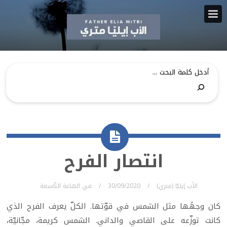
انتصار الفرح
الأب إيليّا (متري)
30/09/2020
في
السّاعة التّاسعة
كان وجهُها مثل الشمس في قوّتها. الكلّ يعرف الفرح الذي
كانت توزّعه على القاصي والداني. الشمس كريمة، مجّانيّة،