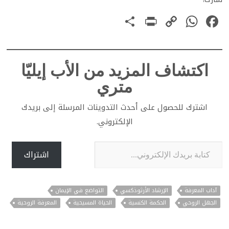
PrintFriendly
Share
WhatsApp
Copy
Facebook
Link
اكتشاف المزيد من الأب إيليّا
متري
اشترك للحصول على أحدث التدوينات المرسلة إلى بريدك
الإلكتروني.
كتابة بريدك الإلكتروني...
اشتراك
آداب المعرفة
الإرشاد الأرثوذكسي
التواضع في الإيمان
الجهل الروحي
الحكمة الكنسية
الحياة المسيحية
المعرفة الروحية