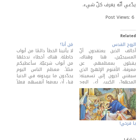
يدّعي أنّه يعرف كلّ شيء.
Post Views:
6
Related
الروح القدس
مَن أنا؟
أخالف الذين يعتقدون أنّ
لا يأتينا الخطأ دائمًا من أبواب
المسيحيّين، هنا وهناك،
خاطئة. هناك أخطاء ندخلها
يقبلون بمعظمهم، عن
من أبواب شرعيّة. سأعطيكم
معرفة، الأقنوم الإلهيّ الذي
مثلاً. معظم الناس اليوم
سبقني آخرون إلى تسميته:
يحدّدون ما يريدونه في الدنيا
المجهولَ الكبير، أي الروح
قبل أن يعرفوا أنفسهم فعلاً
القدس. هناك مَن يعرفونه، لا
أو ما أوجدهم الله من أجله.
شكّ. ولكن، هناك كثيرون لا
مَن أنا؟ هذا سؤال لا يطرحه
يعرفون عنه شيئًا. لا أبالغ إن
الإنسان عمومًا على نفسه.
قلتُ إنّه حتّى أعضاء الحركات
سؤاله: ماذا أريد في العالم؟
النهضويّة التي قامت على
أي:…
مصالحة فعل الروح…
يا فرحي!
شارك!