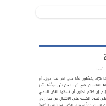
 التّاسعة
مًا قرّاء يفضّلون نصًّا على آخر. هذا ذوق، أو
 العالمون، هي أن ما من نصّ موفَّقًا وآخر
ام. إن كنتم تحبّون أن تسمّوا النصّ الباقي
ط على قدرة الكلمة على الانتقال من جيل إلى
 من إنسان موفَّق مثل الذي يستضيف الكلمة