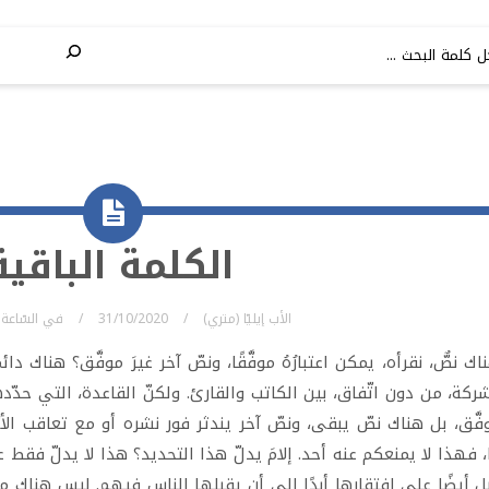
الكلمة الباقية
الأب إيليّا (متري)
31/10/2020
في
السّاعة
ك نصٌّ، نقرأه، يمكن اعتبارُهُ موفَّقًا، ونصّ آخر غيرَ موفَّق؟ هناك دائ
كة، من دون اتّفاق، بين الكاتب والقارئ. ولكنّ القاعدة، التي حدّدها
فَّق، بل هناك نصّ يبقى، ونصّ آخر يندثر فور نشره أو مع تعاقب الأيّ
ًا، فهذا لا يمنعكم عنه أحد. إلامَ يدلّ هذا التحديد؟ هذا لا يدلّ فق
ل أيضًا على افتقارها أبدًا إلى أن يقبلها الناس فيهم. ليس هناك