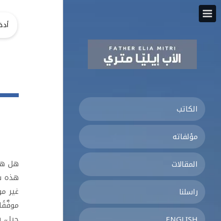
الكاتب
مؤلفاته
هل هنا
المقالات
هذه شر
غير مو
راسلنا
موفَّق
جيل، ب
ENGLISH