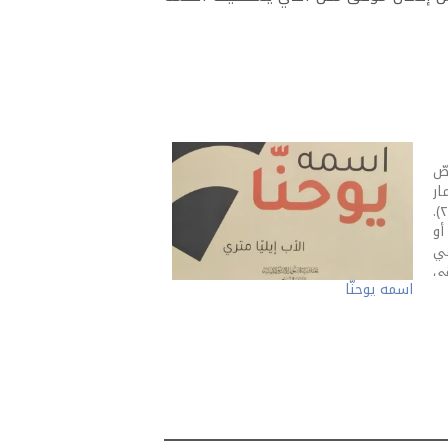
صّ
ار
هيكل أورشليم ونهاية الزمان (لوقا ٢١).
و
في
هي
اسمه يوحنّا
ًا