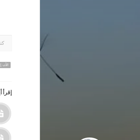
كتابة بريدك ا
الأب إي
إقرأ أي