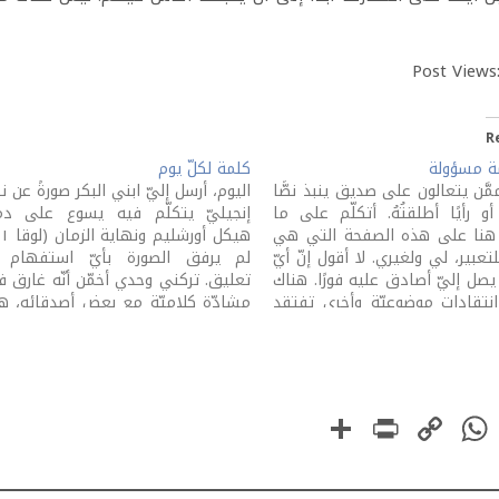
Post Views
R
ة مسؤولة
كلمة لكلّ يوم
مَّن يتعالون على صديق ينبذ نصًّا
اليوم، أرسل إليّ ابني البكر صورةً عن ن
 أو رأيًا أطلقتُهُ. أتكلّم على ما
إنجيليّ يتكلّم فيه يسوع على دم
هنا على هذه الصفحة التي هي
تعبير، لي ولغيري. لا أقول إنّ أيّ
لم يرفق الصورة بأيّ استفهام أ
 يصل إليّ أصادق عليه فورًا. هناك
تعليق. تركني وحدي أخمّن أنّه غارق 
 انتقادات موضوعيّة وأخرى تفتقد
مشادّة كلاميّة مع بعض أصدقائه، 
عيّة. ماذا تقول لشخص انتقدك
من تردّدات الزلزال المدمّر، ويطلب رأي
ّ تراه لا…
في الأمر. الذي قلتُهُ له…
PrintFriendly
Share
WhatsApp
Copy
Faceboo
Link