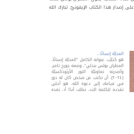
ى إصدار هذا الكتاب الإيقونيّ. تبارك الله
المحبّة إنسانًا…
هو كتيّب، عنوانه الكامل "المحبّة إنسانًا،
المطران بولس بندلي"، وضعه جورج تامر،
وأصدرته تعاونيّة النور الأرثوذكسيّة
(٢٠٢٤). أن تكتب عن شخص كان له دور
في قيامك إلى دعوة الله، هو أحلى
تقديم للكلمة التي تطلب أبدًا أن تغدو
جسدًا. هذا من إيماننا بأنّ كلمة الله
أعظم من أن تحصرها صفحات.…