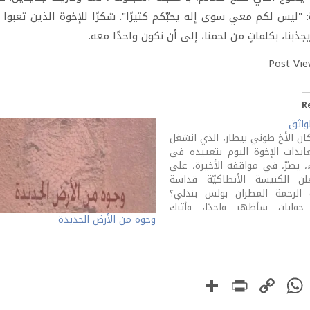
 "ليس لكم معي سوى إله يحبّكم كثيرًا". شكرًا للإخوة الذين تعبوا عل
جذبنا، بكلماتٍ من لحمنا، إلى أن نكون واحدًا معه.
Post Vie
R
لواثق
كان الأخ طوني بيطار، الذي انشغل
يدات الإخوة اليوم بتعييده في
، يصرّ، في مواقفه الأخيرة، على
ن الكنيسة الأنطاكيّة قداسة
ث الرحمة المطران بولس بندلي؟
جوابان سأظهر واحدًا، وأترك
وجوه من الأرض الجديدة
 اليوم، إن عشنا، لغير يوم. جوابي
أبناء هم أكثر مَن يعرفون آباءهم.
أنّ…
PrintFriendly
Share
WhatsApp
Copy
Faceboo
Link