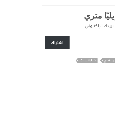
ليّا متري
ريدك الإلكتروني.
اشتراك
س بندلي
خاطرة يوميّة