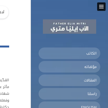
الكاتب
مؤلفاته
القدّي
المقالات
مآثر ع
راسلنا
وفعله 
حكاية 
ENGLISH