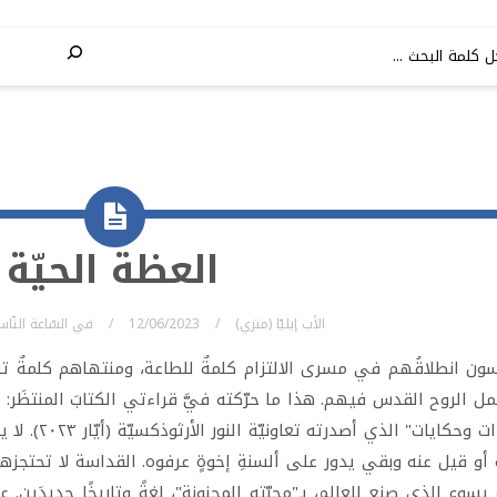
العظة الحيّة
الأب إيليّا (متري)
12/06/2023
في
السّاعة التّا
سون انطلاقُهم في مسرى الالتزام كلمةٌ للطاعة، ومنتهاهم كلمةٌ ترو
مل الروح القدس فيهم. هذا ما حرّكته فيَّ قراءتي الكتابَ المنتظَر: 
شهادات وحكايا
أو قيل عنه وبقي يدور على ألسنةِ إخوةٍ عرفوه. القداسة لا تحتجزها 
يسوع الذي صنع للعالم، بـ"محبّته المجنونة"، لغةً وتاريخًا جديدَين