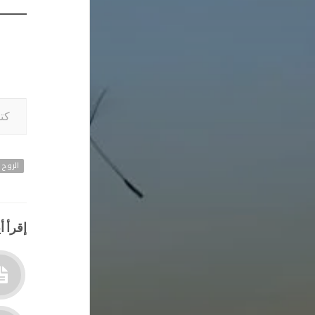
كتابة بريدك ا
الروح
إقرأ أي