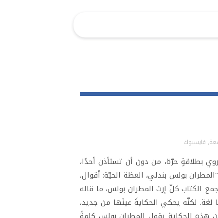
سعة
,
فايسبوك
ي بطلاقةٍ حرّة، من دون أن تستأذن أحدًا،
"المطران بولس بندلي، العظة الحيّة: أقوال،
ت" الذي أصدرته تعاونيّة النور الأرثوذكسيّة (أيّار ٢٠٢٣). لا يجمع الكتاب كلّ إرث المطران بولس، ما قاله
لغة. لكنّه يحكي الحكايةَ عينَها من جديد،
. عن هذه الحكاية يقول المطران بولس كلمةً